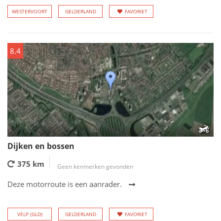
WESTERVOORT
GELDERLAND
FAVORIET
8.4
Dijken en bossen
375 km
Geen kenmerken gevonden
Deze motorroute is een aanrader.
VELP (GLD)
GELDERLAND
FAVORIET