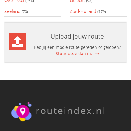
Overijssel
Utrecht
(246)
(93)
Zeeland
Zuid-Holland
(70)
(179)
Upload jouw route
Heb jij een mooie route gereden of gelopen?
Stuur deze dan in.
routeindex.nl