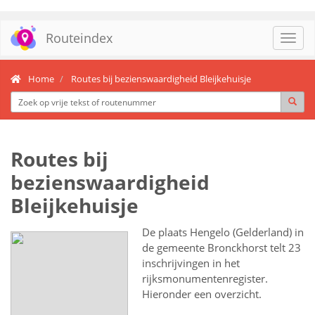
Routeindex
Toggl
navig
Home
Routes bij bezienswaardigheid Bleijkehuisje
Routes bij
bezienswaardigheid
Bleijkehuisje
De plaats Hengelo (Gelderland) in
de gemeente Bronckhorst telt 23
inschrijvingen in het
rijksmonumentenregister.
Hieronder een overzicht.