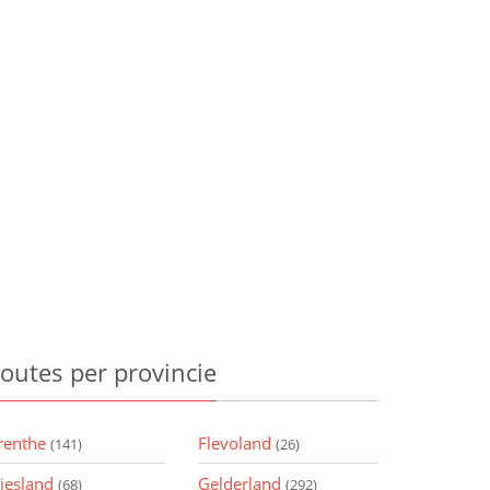
outes
per provincie
renthe
Flevoland
(141)
(26)
riesland
Gelderland
(68)
(292)