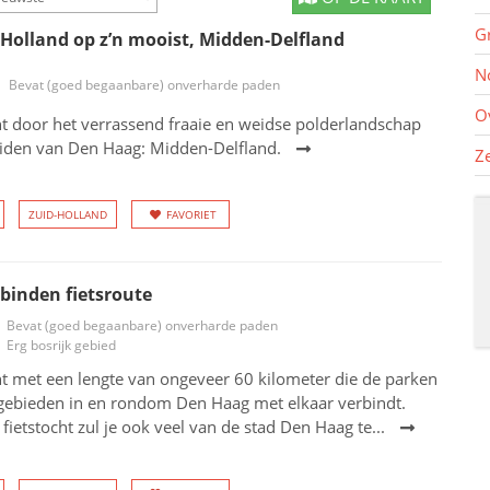
G
 Holland op z’n mooist, Midden-Delfland
N
Bevat (goed begaanbare) onverharde paden
O
ht door het verrassend fraaie en weidse polderlandschap
uiden van Den Haag: Midden-Delfland.
Z
ZUID-HOLLAND
FAVORIET
binden fietsroute
Bevat (goed begaanbare) onverharde paden
Erg bosrijk gebied
ht met een lengte van ongeveer 60 kilometer die de parken
gebieden in en rondom Den Haag met elkaar verbindt.
 fietstocht zul je ook veel van de stad Den Haag te...