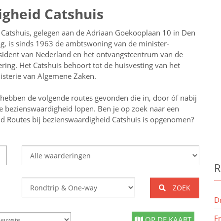
igheid Catshuis
 Catshuis, gelegen aan de Adriaan Goekooplaan 10 in Den
g, is sinds 1963 de ambtswoning van de minister-
sident van Nederland en het ontvangstcentrum van de
ering. Het Catshuis behoort tot de huisvesting van het
isterie van Algemene Zaken.
 hebben de volgende routes gevonden die in, door óf nabij
e bezienswaardigheid lopen.
Ben je op zoek naar een
id
Routes bij bezienswaardigheid Catshuis
is opgenomen?
R
ZOEK
D
F
OP DE KAART