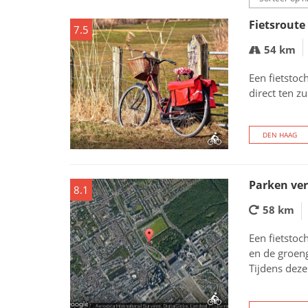
Fietsroute
7.5
54 km
Een fietstoc
direct ten z
DEN HAAG
Parken ver
8.1
58 km
Een fietstoc
en de groen
Tijdens deze