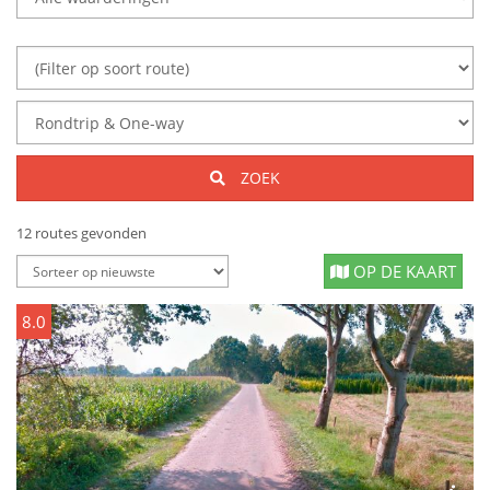
ZOEK
12 routes gevonden
OP DE KAART
8.0