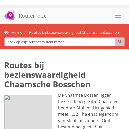
Routeindex
Toggl
navig
Home
Routes bij bezienswaardigheid Chaamsche Bosschen
Routes bij
bezienswaardigheid
Chaamsche Bosschen
De Chaamse Bossen liggen
tussen de weg Gilze-Chaam en
het dorp Alphen. Het gebied
meet 1.324 ha en is eigendom
van Staatsbosbeheer. Ooit
bestond het gebied uit