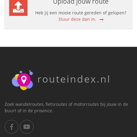
Upload jouw route
Heb jij een mooie route gereden of gelopen?
Stuur deze dan in.
routeindex.nl
Zoek wandelroutes, fietsroutes of motorroutes bij jouw in de
buurt of in de province.