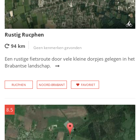
Rustig Rucphen
94 km
Geen kenmerken gevonden
Een rustige fietsroute door vele kleine dorpjes gelegen in het
Brabantse landschap.
RUCPHEN
NOORD-BRABANT
FAVORIET
8.5