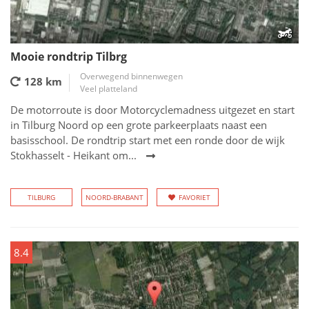
Mooie rondtrip Tilbrg
Overwegend binnenwegen
128 km
Veel platteland
De motorroute is door Motorcyclemadness uitgezet en start
in Tilburg Noord op een grote parkeerplaats naast een
basisschool. De rondtrip start met een ronde door de wijk
Stokhasselt - Heikant om...
TILBURG
NOORD-BRABANT
FAVORIET
8.4