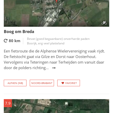
Boog om Breda
Bevat (goed begaanbare) onverharde paden
80 km
Bosrijk, erg veel platteland
Een fietsroute die de Alphense Wielervereniging vaak rijdt.
De fietstocht gaat via Gilze en Dorst naar Oosterhout.
Vervolgens via Teteringen naar Terheijden om vanuit daar
door de polders richting...
ALPHEN (NB)
NOORD-BRABANT
FAVORIET
7.9