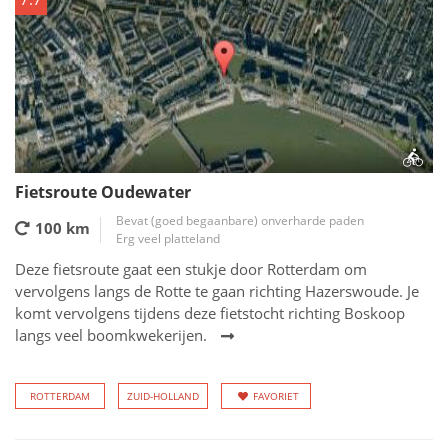
Fietsroute Oudewater
Bevat (goed begaanbare) onverharde paden
100 km
Erg veel platteland
Deze fietsroute gaat een stukje door Rotterdam om
vervolgens langs de Rotte te gaan richting Hazerswoude. Je
komt vervolgens tijdens deze fietstocht richting Boskoop
langs veel boomkwekerijen.
ROTTERDAM
ZUID-HOLLAND
FAVORIET