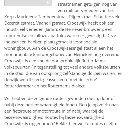
©
straatnamen getuigen nog van
een militair verleden van het
Korps Mariniers: Tamboerstraat, Pijperstraat, Schuttersveld,
Excercitiestraat, Vaandrigstraat. Crooswijk heeft ook een
industrieel verleden. Jamin, de Heinekenbrouwerij, een
tramremise en talloze abattoirs waren er gevestigd. Deze
industrieën hebben plaatsgemaakt voor sociale
woningbouw. Aan de Crooswijksesingel staat alleen het
monumentale kantoorgebouw van Heineken nog overeind.
Crooswijk is een van de oorspronkelijk Rotterdamse
volksbuurten (in tegenstelling tot veel andere volksbuurten
in de stad, die van oorsprong zelfstandige dorpen waren) en
de wijk wordt sterk geassocieerd met de 'echte'
Rotterdammer en het Rotterdams dialect.
Wij hebben de volgende routes gevonden die in, door óf
nabij deze bezienswaardigheid lopen.
Ben je op zoek naar
een
fietsroute of motorroute in of nabij
waarbij de
bezienswaardigheid
Routes bij bezienswaardigheid
Crooswijk
is opgenomen? Bekijk hier welke routes er zijn.