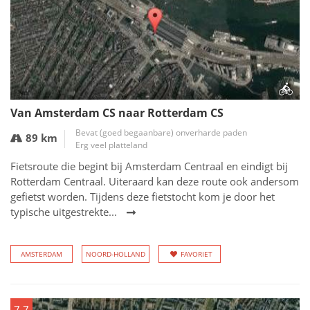
Van Amsterdam CS naar Rotterdam CS
Bevat (goed begaanbare) onverharde paden
89 km
Erg veel platteland
Fietsroute die begint bij Amsterdam Centraal en eindigt bij
Rotterdam Centraal. Uiteraard kan deze route ook andersom
gefietst worden. Tijdens deze fietstocht kom je door het
typische uitgestrekte...
AMSTERDAM
NOORD-HOLLAND
FAVORIET
7.7