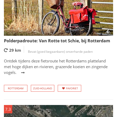
Polderpadroute: Van Rotte tot Schie, bij Rotterdam
29 km
Bevat (goed begaanbare) onverharde paden
Ontdek tijdens deze fietsroute het Rotterdams platteland
met hoge dijken en rivieren, grazende koeien en zingende
vogels.
ROTTERDAM
ZUID-HOLLAND
FAVORIET
7.3