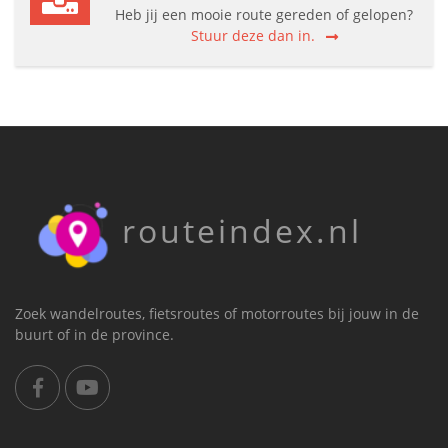
Heb jij een mooie route gereden of gelopen?
Stuur deze dan in.
routeindex.nl
Zoek wandelroutes, fietsroutes of motorroutes bij jouw in de
buurt of in de province.