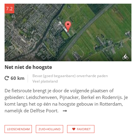
7.2
Net niet de hoogste
Bevat (goed begaanbare) onverharde paden
60 km
Veel platteland
De fietsroute brengt je door de volgende plaatsen of
gebieden: Leidschenveen, Pijnacker, Berkel en Rodenrijs. Je
komt langs het op één na hoogste gebouw in Rotterdam,
namelijk de Delftse Poort.
LEIDSCHENDAM
ZUID-HOLLAND
FAVORIET