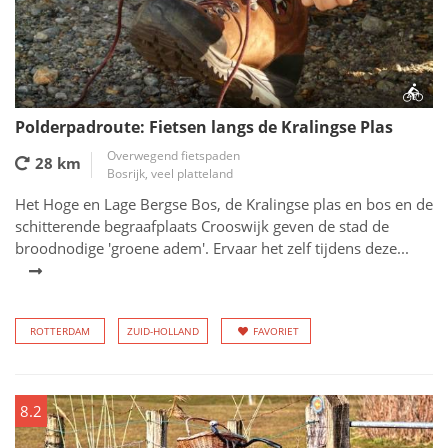
Polderpadroute: Fietsen langs de Kralingse Plas
Overwegend fietspaden
28 km
Bosrijk, veel platteland
Het Hoge en Lage Bergse Bos, de Kralingse plas en bos en de
schitterende begraafplaats Crooswijk geven de stad de
broodnodige 'groene adem'. Ervaar het zelf tijdens deze...
ROTTERDAM
ZUID-HOLLAND
FAVORIET
8.2