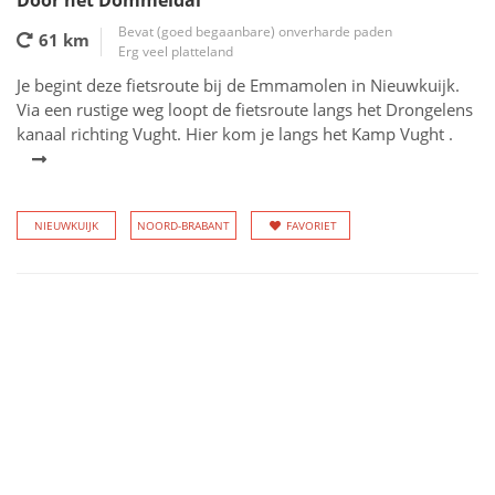
Door het Dommeldal
Bevat (goed begaanbare) onverharde paden
61 km
Erg veel platteland
Je begint deze fietsroute bij de Emmamolen in Nieuwkuijk.
Via een rustige weg loopt de fietsroute langs het Drongelens
kanaal richting Vught. Hier kom je langs het Kamp Vught .
NIEUWKUIJK
NOORD-BRABANT
FAVORIET