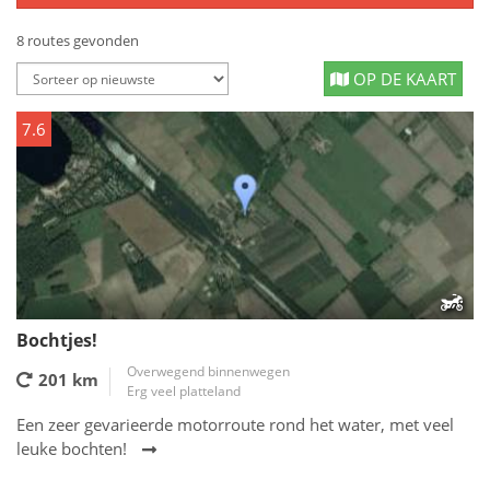
8 routes gevonden
OP DE KAART
7.6
Bochtjes!
Overwegend binnenwegen
201 km
Erg veel platteland
Een zeer gevarieerde motorroute rond het water, met veel
leuke bochten!