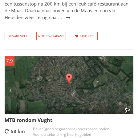
een tussenstop na 200 km bij een leuk café-restaurant aan
de Maas. Daarna naar boven via de Maas en dan via
Heusden weer terug naar...
HILVARENBEEK
NOORD-BRABANT
FAVORIET
7.9
MTB rondom Vught
Bevat (goed begaanbare) onverharde paden
58 km
Veel platteland, erg bosrijk gebied