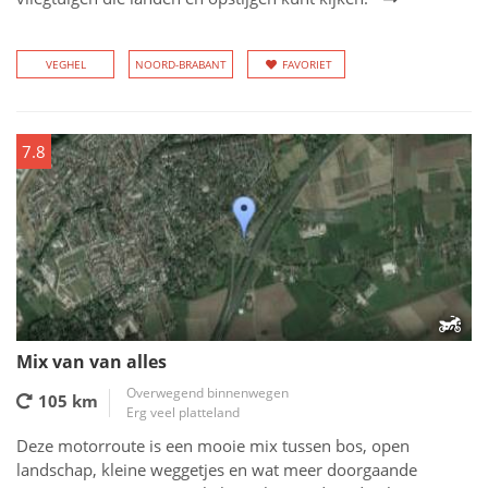
VEGHEL
NOORD-BRABANT
FAVORIET
7.8
Mix van van alles
Overwegend binnenwegen
105 km
Erg veel platteland
Deze motorroute is een mooie mix tussen bos, open
landschap, kleine weggetjes en wat meer doorgaande