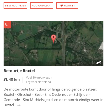
BIEST-HOUTAKKER
NOORD-BRABANT
FAVORIET
8.1
Retourtje Boxtel
Veel 80km/u wegen
48 km
Erg veel platteland
De motorroute komt door of langs de volgende plaatsen:
Boxtel - Oirschot - Best - Sint Oedenrode - Schijndel -
Gemonde - Sint Michielsgestel en de motorrit eindigt weer in
Boxtel