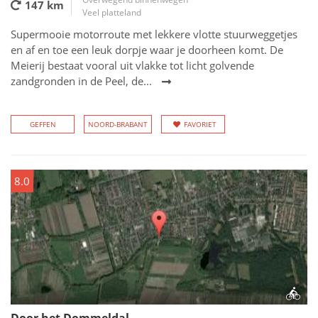
147 km
Veel platteland
Supermooie motorroute met lekkere vlotte stuurweggetjes
en af en toe een leuk dorpje waar je doorheen komt. De
Meierij bestaat vooral uit vlakke tot licht golvende
zandgronden in de Peel, de...
GEFFEN
NOORD-BRABANT
FAVORIET
8.0