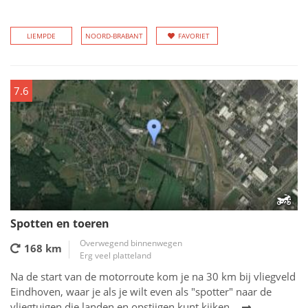
LIEMPDE
NOORD-BRABANT
FAVORIET
7.6
Spotten en toeren
Overwegend binnenwegen
168 km
Erg veel platteland
Na de start van de motorroute kom je na 30 km bij vliegveld
Eindhoven, waar je als je wilt even als "spotter" naar de
vliegtuigen die landen en opstijgen kunt kijken.