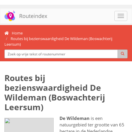
Routeindex
Toggl
navig
Home
Routes bij bezienswaardigheid De Wildeman (Boswachterij
Leersum)
Routes bij
bezienswaardigheid De
Wildeman (Boswachterij
Leersum)
De Wildeman
is een
natuurgebied ter grootte van 65
hectare in de Nederlandse