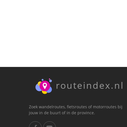
routeindex.nl
Zoek wandelroutes, fietsroutes of motorroutes bij
jouw in de buurt of in de province.