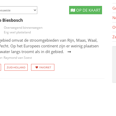
G
OP DE KAART
N
 Biesbosch
O
Overwegend binnenwegen
Erg veel platteland
Z
ngebied omvat de stroomgebieden van Rijn, Maas, Waal,
 Vecht. Op het Europees continent zijn er weinig plaatsen
water langs troomt als in dit gebied.
or: Raymond van Soest
ZUID-HOLLAND
FAVORIET