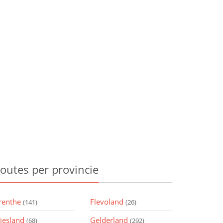
outes
per provincie
renthe
Flevoland
(141)
(26)
riesland
Gelderland
(68)
(292)