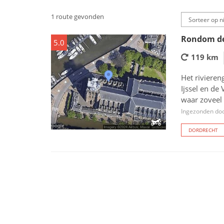
1 route gevonden
Rondom de
5.0
119 km
Het riviere
Ijssel en de
waar zoveel 
Ingezonden do
DORDRECHT