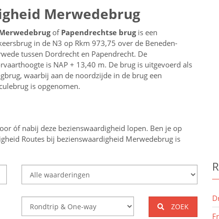
digheid Merwedebrug
Merwedebrug
of
Papendrechtse brug
is een
keersbrug in de N3 op Rkm 973,75 over de Beneden-
wede tussen Dordrecht en Papendrecht. De
rvaarthoogte is NAP + 13,40 m. De brug is uitgevoerd als
gbrug, waarbij aan de noordzijde in de brug een
culebrug is opgenomen.
oor óf nabij deze bezienswaardigheid lopen.
Ben je op
igheid
Routes bij bezienswaardigheid Merwedebrug
is
R
D
ZOEK
F