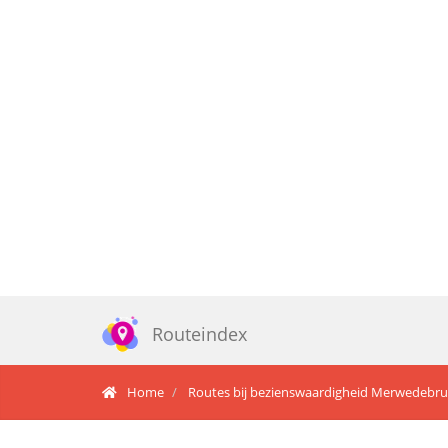
Routeindex
Home
Routes bij bezienswaardigheid Merwedebr