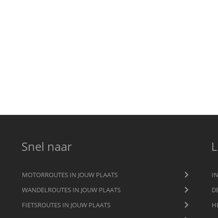
Snel naar
L
MOTORROUTES IN JOUW PLAATS
I
WANDELROUTES IN JOUW PLAATS
D
FIETSROUTES IN JOUW PLAATS
H