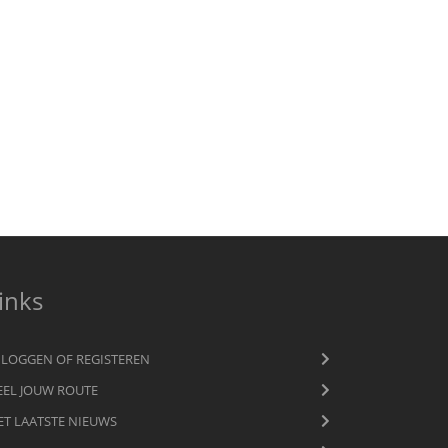
inks
NLOGGEN OF REGISTEREN
EEL JOUW ROUTE
ET LAATSTE NIEUWS