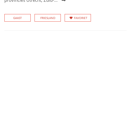
provincies Utrecht, Zuid-...
GAAST
FRIESLAND
FAVORIET