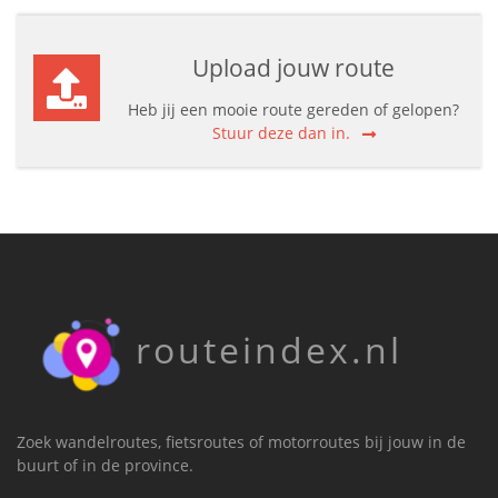
Upload jouw route
Heb jij een mooie route gereden of gelopen?
Stuur deze dan in.
routeindex.nl
Zoek wandelroutes, fietsroutes of motorroutes bij jouw in de
buurt of in de province.