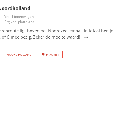
 Noordholland
Veel binnenwegen
Erg veel platteland
renroute ligt boven het Noordzee kanaal. In totaal ben je
e of 6 mee bezig. Zeker de moeite waard!
NOORD-HOLLAND
FAVORIET