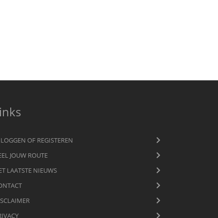
inks
NLOGGEN OF REGISTEREN
EEL JOUW ROUTE
ET LAATSTE NIEUWS
ONTACT
ISCLAIMER
RIVACY