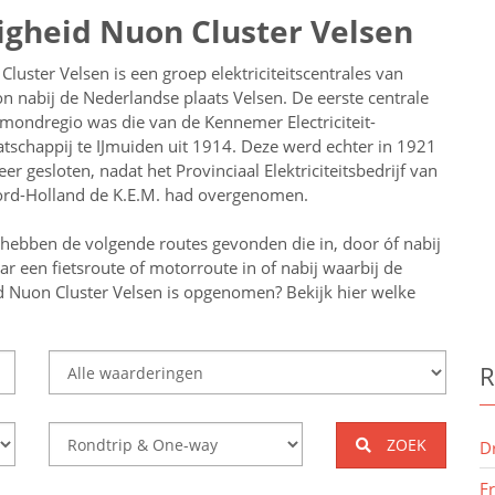
igheid Nuon Cluster Velsen
 Cluster Velsen is een groep elektriciteitscentrales van
n nabij de Nederlandse plaats Velsen. De eerste centrale
IJmondregio was die van de Kennemer Electriciteit-
tschappij te IJmuiden uit 1914. Deze werd echter in 1921
eer gesloten, nadat het Provinciaal Elektriciteitsbedrijf van
rd-Holland de K.E.M. had overgenomen.
 hebben de volgende routes gevonden die in, door óf nabij
aar een
fietsroute of motorroute in of nabij
waarbij de
d Nuon Cluster Velsen
is opgenomen? Bekijk hier welke
R
ZOEK
D
F