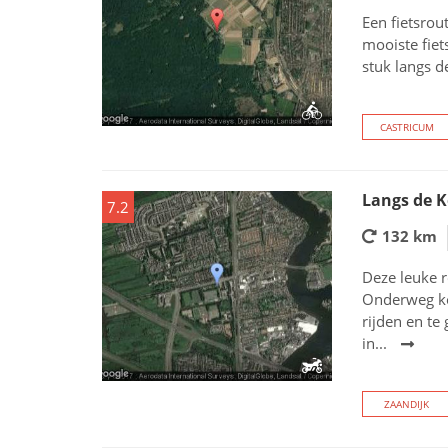
Een fietsrou
mooiste fie
stuk langs d
CASTRICUM
Langs de 
7.2
132 km
Deze leuke r
Onderweg ko
rijden en te
in...
ZAANDIJK