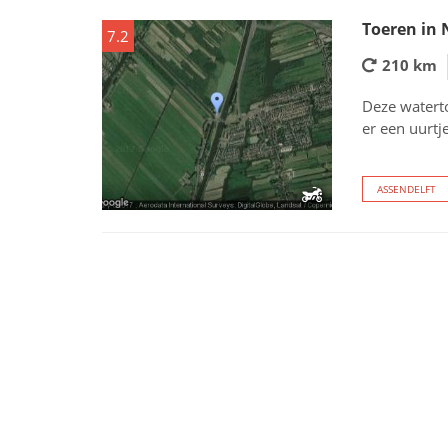
Toeren in
7.2
210 km
Deze waterto
er een uurtj
ASSENDELFT