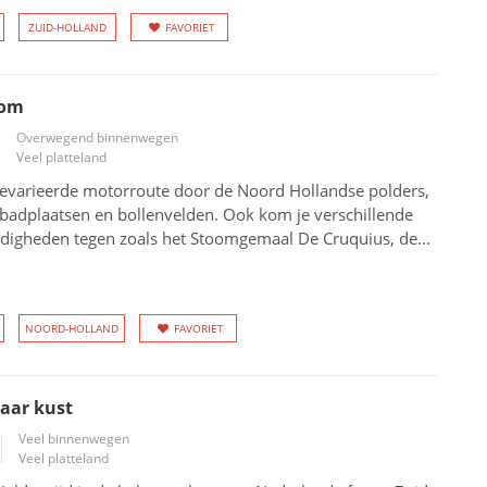
ZUID-HOLLAND
FAVORIET
lom
Overwegend binnenwegen
Veel platteland
evarieerde motorroute door de Noord Hollandse polders,
 badplaatsen en bollenvelden. Ook kom je verschillende
digheden tegen zoals het Stoomgemaal De Cruquius, de...
NOORD-HOLLAND
FAVORIET
aar kust
Veel binnenwegen
Veel platteland