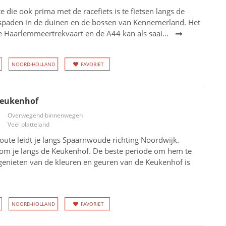
te die ook prima met de racefiets is te fietsen langs de
tspaden in de duinen en de bossen van Kennemerland. Het
e Haarlemmeertrekvaart en de A44 kan als saai...
NOORD-HOLLAND
FAVORIET
Keukenhof
Overwegend binnenwegen
Veel platteland
oute leidt je langs Spaarnwoude richting Noordwijk.
m je langs de Keukenhof. De beste periode om hem te
 genieten van de kleuren en geuren van de Keukenhof is
NOORD-HOLLAND
FAVORIET