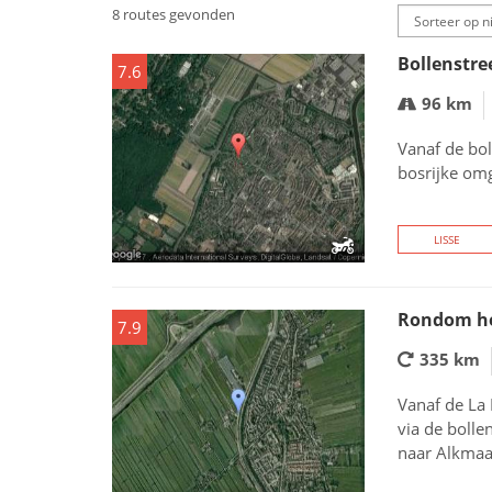
8 routes gevonden
Bollenstre
7.6
96 km
Vanaf de bol
bosrijke om
LISSE
Rondom h
7.9
335 km
Vanaf de La
via de bolle
naar Alkmaar