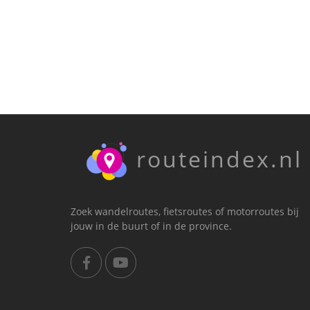
routeindex.nl
Zoek wandelroutes, fietsroutes of motorroutes bij
jouw in de buurt of in de province.