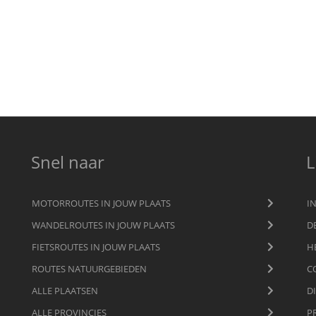
Snel naar
L
MOTORROUTES IN JOUW PLAATS
I
WANDELROUTES IN JOUW PLAATS
D
FIETSROUTES IN JOUW PLAATS
H
ROUTES NATUURGEBIEDEN
C
ALLE PLAATSEN
D
ALLE PROVINCIES
P