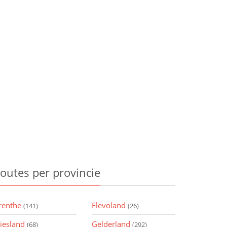
outes
per provincie
renthe
Flevoland
(141)
(26)
riesland
Gelderland
(68)
(292)