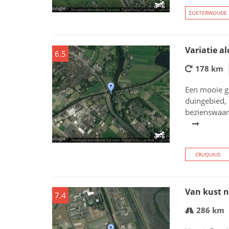
ZOETERWOUDE
Variatie a
6.5
178 km
Een mooie g
duingebied,
bezienswaar
CRUQUIUS
Van kust n
7.4
286 km