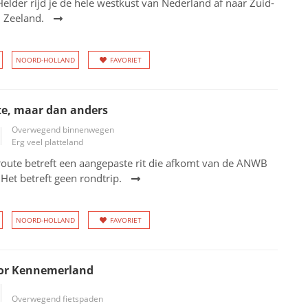
elder rijd je de hele westkust van Nederland af naar Zuid-
n Zeeland.
NOORD-HOLLAND
FAVORIET
te, maar dan anders
Overwegend binnenwegen
Erg veel platteland
oute betreft een aangepaste rit die afkomt van de ANWB
 Het betreft geen rondtrip.
NOORD-HOLLAND
FAVORIET
oor Kennemerland
Overwegend fietspaden