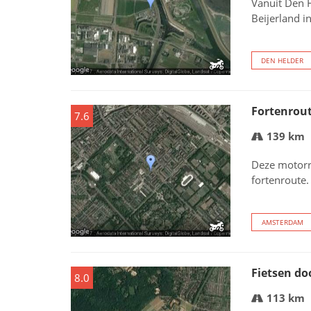
Vanuit Den H
Beijerland i
DEN HELDER
Fortenrou
7.6
139 km
Deze motorr
fortenroute.
AMSTERDAM
Fietsen d
8.0
113 km