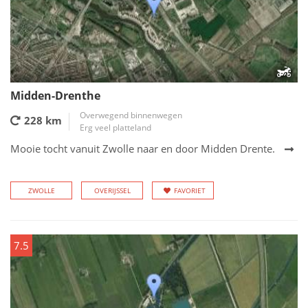
Midden-Drenthe
Overwegend binnenwegen
228 km
Erg veel platteland
Mooie tocht vanuit Zwolle naar en door Midden Drente.
ZWOLLE
OVERIJSSEL
FAVORIET
7.5