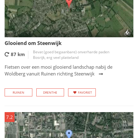
Glooiend om Steenwijk
Bevat (goed begaanbare) onverharde paden
87 km
Bosrijk, erg veel platteland
Fietsen over een mooi glooiend landschap nabij de
Woldberg vanuit Ruinen richting Steenwijk
RUINEN
DRENTHE
FAVORIET
7.2