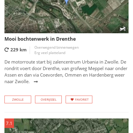
Mooi bochtenwerk in Drenthe
Overwegend binnenwegen
229 km
Erg veel platteland
De motorroute start bij zalencentrum Urbania in Zwolle. De
rondrit voert door Drenthe, van grofweg Meppel naar onder
Assen en dan via Coevorden, Ommen en Hardenberg weer
naar Zwolle.
ZWOLLE
OVERIJSSEL
FAVORIET
7.1