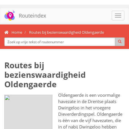
Routeindex
Toggl
navig
Home
Routes bij bezienswaardigheid Oldengaerde
Routes bij
bezienswaardigheid
Oldengaerde
Oldengaerde is een voormalige
havezate in de Drentse plaats
Dwingeloo in het vroegere
Dieverderdingspel. Oldengaerde
is één van de vijf havezaten, die
in of nabij Dwingeloo hebben