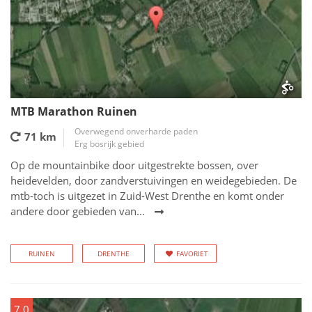
MTB Marathon Ruinen
Overwegend onverharde paden
71 km
Erg bosrijk gebied
Op de mountainbike door uitgestrekte bossen, over
heidevelden, door zandverstuivingen en weidegebieden. De
mtb-toch is uitgezet in Zuid-West Drenthe en komt onder
andere door gebieden van...
RUINEN
DRENTHE
FAVORIET
7.0