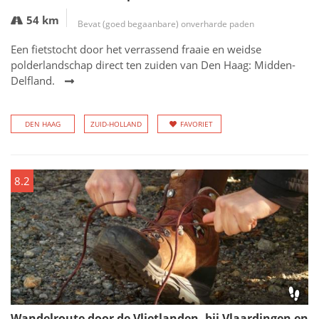
54 km
Bevat (goed begaanbare) onverharde paden
Een fietstocht door het verrassend fraaie en weidse
polderlandschap direct ten zuiden van Den Haag: Midden-
Delfland.
DEN HAAG
ZUID-HOLLAND
FAVORIET
8.2
Wandelroute door de Vlietlanden, bij Vlaardingen en