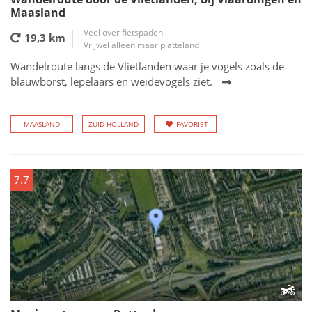
Maasland
Veel over fietspaden
19,3 km
Vrijwel alleen maar platteland
Wandelroute langs de Vlietlanden waar je vogels zoals de
blauwborst, lepelaars en weidevogels ziet.
MAASLAND
ZUID-HOLLAND
FAVORIET
7.7