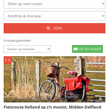
ZOEK
6 routes gevonden
OP DE KAART
7.5
Fietsroute Holland op z’n mooist, Midden-Delfland