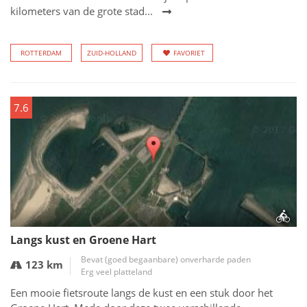
kilometers van de grote stad...
ROTTERDAM
ZUID-HOLLAND
FAVORIET
7.6
Langs kust en Groene Hart
Bevat (goed begaanbare) onverharde paden
123 km
Erg veel platteland
Een mooie fietsroute langs de kust en een stuk door het