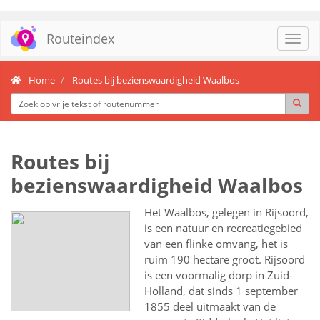
Routeindex
Toggl
navig
Home
Routes bij bezienswaardigheid Waalbos
Routes bij
bezienswaardigheid Waalbos
Het Waalbos, gelegen in Rijsoord,
is een natuur en recreatiegebied
van een flinke omvang, het is
ruim 190 hectare groot. Rijsoord
is een voormalig dorp in Zuid-
Holland, dat sinds 1 september
1855 deel uitmaakt van de