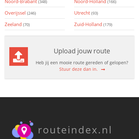
Noord-Brabant
Noord-Holland
(348)
(166)
Overijssel
Utrecht
(246)
(93)
Zeeland
Zuid-Holland
(70)
(179)
Upload jouw route
Heb jij een mooie route gereden of gelopen?
Stuur deze dan in.
routeindex.nl