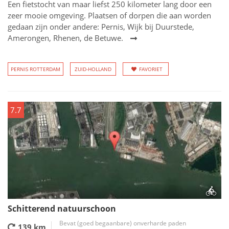
Een fietstocht van maar liefst 250 kilometer lang door een
zeer mooie omgeving. Plaatsen of dorpen die aan worden
gedaan zijn onder andere: Pernis, Wijk bij Duurstede,
Amerongen, Rhenen, de Betuwe.
PERNIS ROTTERDAM
ZUID-HOLLAND
FAVORIET
7.7
Schitterend natuurschoon
Bevat (goed begaanbare) onverharde paden
139 km