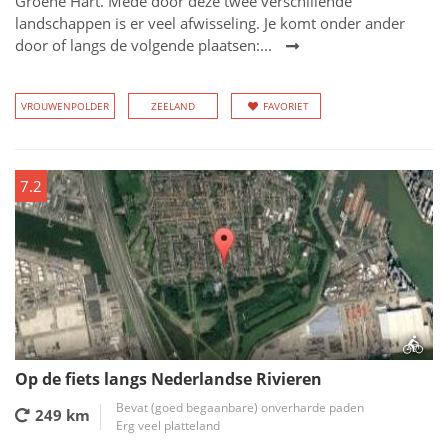
Groene Hart. Mede door deze twee verschillende
landschappen is er veel afwisseling. Je komt onder ander
door of langs de volgende plaatsen:...
VROUWENPOLDER
ZEELAND
FAVORIET
7.2
Op de fiets langs Nederlandse Rivieren
Bevat (goed begaanbare) onverharde paden
249 km
Erg veel platteland