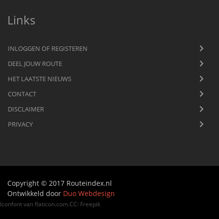
Links
INLOGGEN OF REGISTEREN
DEEL JOUW ROUTE
HET LAATSTE NIEUWS
CONTACT
DISCLAIMER
PRIVACY
Copyright © 2017 Routeindex.nl
Ontwikkeld door
Duo Webdesign
Iconfont van
flaticon.com
.
CC
:
Freepik