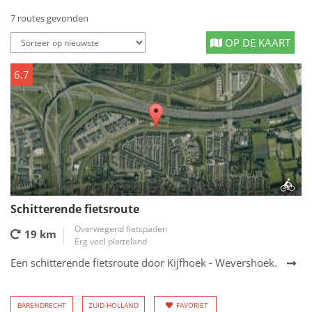
7 routes gevonden
OP DE KAART
6.7
Schitterende fietsroute
Overwegend fietspaden
19 km
Erg veel platteland
Een schitterende fietsroute door Kijfhoek - Wevershoek.
BARENDRECHT
ZUID-HOLLAND
FAVORIET