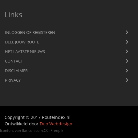
Links
INLOGGEN OF REGISTEREN
DEEL JOUW ROUTE
HET LAATSTE NIEUWS
CONTACT
DISCLAIMER
PRIVACY
Copyright © 2017 Routeindex.nl
Ontwikkeld door
Duo Webdesign
Iconfont van
flaticon.com
.
CC
:
Freepik