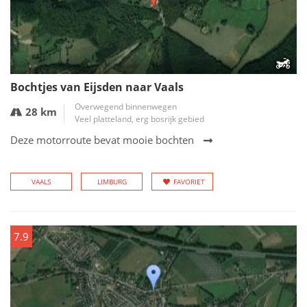
Bochtjes van Eijsden naar Vaals
Overwegend binnenwegen
28 km
Veel platteland, erg bosrijk gebied
Deze motorroute bevat mooie bochten
VAALS
LIMBURG
FAVORIET
7.9