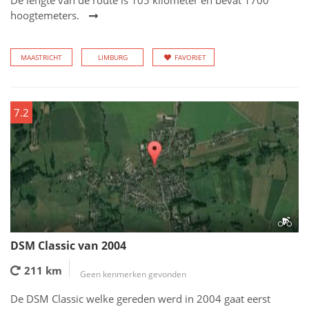
De lengte van de route is 105 kilometer en bevat 1700
hoogtemeters.
MAASTRICHT
LIMBURG
FAVORIET
7.2
DSM Classic van 2004
211 km
Geen kenmerken gevonden
De DSM Classic welke gereden werd in 2004 gaat eerst