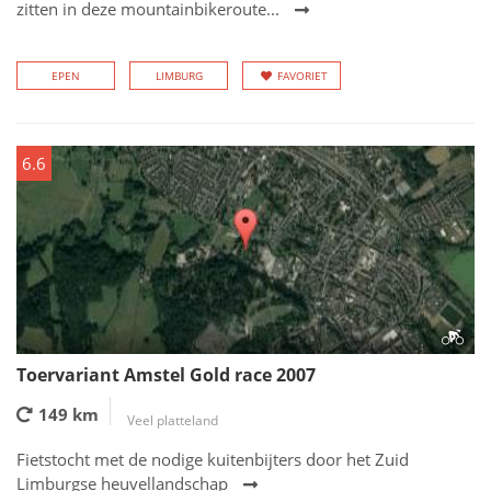
zitten in deze mountainbikeroute...
EPEN
LIMBURG
FAVORIET
6.6
Toervariant Amstel Gold race 2007
149 km
Veel platteland
Fietstocht met de nodige kuitenbijters door het Zuid
Limburgse heuvellandschap