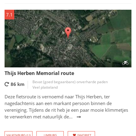
7.1
Thijs Herben Memorial route
Bevat (goed begaanbare) onverharde paden
86 km
Veel platteland
Deze fietsroute is vernoemd naar Thijs Herben, ter
nagedachtenis aan een markant persoon binnen de
vereniging. Tijdens de rit heb je een paar mooie klimmetjes
te verwerken met natuurlijk de...
VALKENBURG (LI)
LIMBURG
FAVORIET