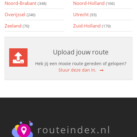
Noord-Brabant
Noord-Holland
(348)
(166)
Overijssel
Utrecht
(246)
(93)
Zeeland
Zuid-Holland
(70)
(179)
Upload jouw route
Heb jij een mooie route gereden of gelopen?
Stuur deze dan in.
routeindex.nl