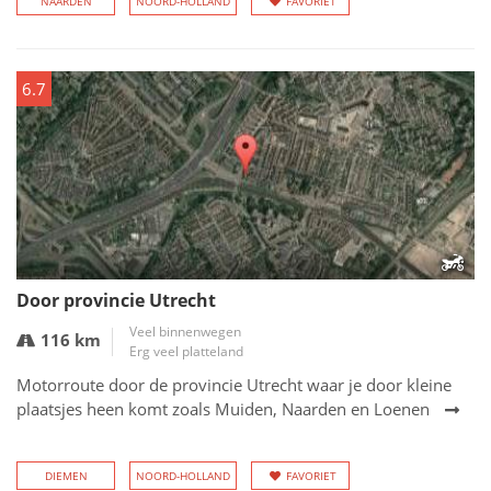
NAARDEN
NOORD-HOLLAND
FAVORIET
6.7
Door provincie Utrecht
Veel binnenwegen
116 km
Erg veel platteland
Motorroute door de provincie Utrecht waar je door kleine
plaatsjes heen komt zoals Muiden, Naarden en Loenen
DIEMEN
NOORD-HOLLAND
FAVORIET