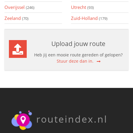
Overijssel
Utrecht
(246)
(93)
Zeeland
Zuid-Holland
(70)
(179)
Upload jouw route
Heb jij een mooie route gereden of gelopen?
Stuur deze dan in.
routeindex.nl