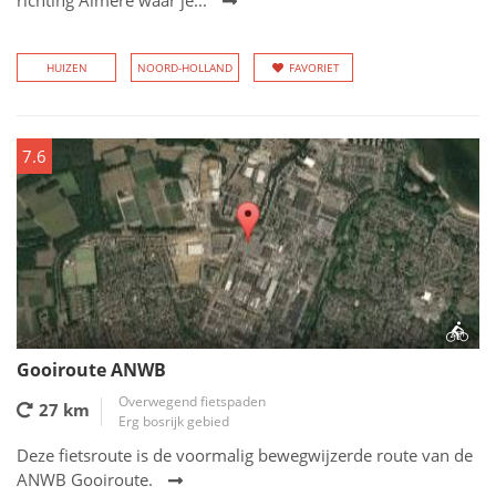
richting Almere waar je...
HUIZEN
NOORD-HOLLAND
FAVORIET
7.6
Gooiroute ANWB
Overwegend fietspaden
27 km
Erg bosrijk gebied
Deze fietsroute is de voormalig bewegwijzerde route van de
ANWB Gooiroute.