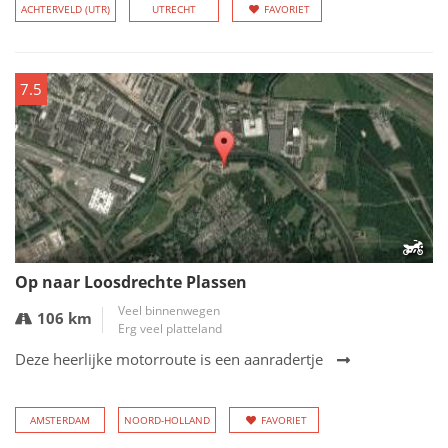
ACHTERVELD (UTR)
UTRECHT
FAVORIET
7.5
Op naar Loosdrechte Plassen
Veel binnenwegen
106 km
Erg veel platteland
Deze heerlijke motorroute is een aanradertje
AMSTERDAM
NOORD-HOLLAND
FAVORIET