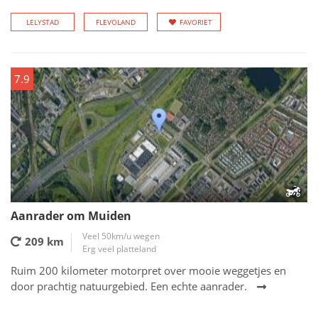
LELYSTAD
FLEVOLAND
FAVORIET
7.9
Aanrader om Muiden
Veel 50km/u wegen
209 km
Erg veel platteland
Ruim 200 kilometer motorpret over mooie weggetjes en
door prachtig natuurgebied. Een echte aanrader.