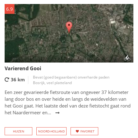
6.9
Varierend Gooi
Bevat (goed begaanbare) onverharde paden
36 km
Bosrijk, veel platteland
Een zeer gevarieerde fietsroute van ongeveer 37 kilometer
lang door bos en over heide en langs de weidevelden van
het Gooi gaat. Het laatste deel van deze fietstocht gaat rond
het Naardermeer en...
HUIZEN
NOORD-HOLLAND
FAVORIET