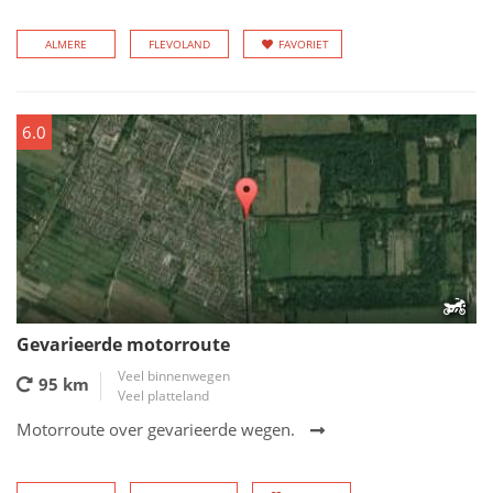
ALMERE
FLEVOLAND
FAVORIET
6.0
Gevarieerde motorroute
Veel binnenwegen
95 km
Veel platteland
Motorroute over gevarieerde wegen.