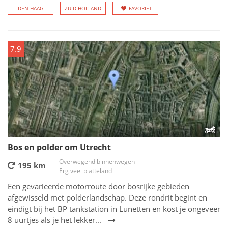
DEN HAAG
ZUID-HOLLAND
FAVORIET
7.9
Bos en polder om Utrecht
Overwegend binnenwegen
195 km
Erg veel platteland
Een gevarieerde motorroute door bosrijke gebieden
afgewisseld met polderlandschap. Deze rondrit begint en
eindigt bij het BP tankstation in Lunetten en kost je ongeveer
8 uurtjes als je het lekker...