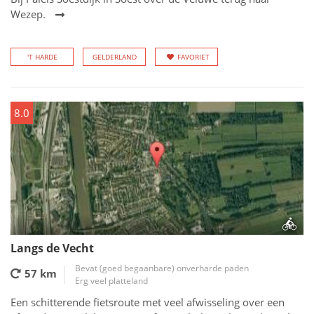
Wezep.
'T HARDE
GELDERLAND
FAVORIET
8.0
Langs de Vecht
Bevat (goed begaanbare) onverharde paden
57 km
Erg veel platteland
Een schitterende fietsroute met veel afwisseling over een