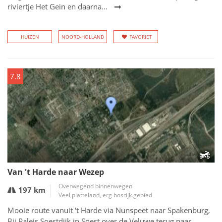
riviertje Het Gein en daarna...
HUIZEN
NOORD-HOLLAND
FAVORIET
7.8
Van 't Harde naar Wezep
Overwegend binnenwegen
197 km
Veel platteland, erg bosrijk gebied
Mooie route vanuit 't Harde via Nunspeet naar Spakenburg,
Bij Paleis Soestdijk in Soest over de Veluwe terug naar