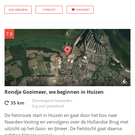
NIEUWEGEIN
UTRECHT
FAVORIET
7.8
Rondje Gooimeer, we beginnen in Huizen
Overwegend fietspaden
35 km
Erg veel platteland
De fietsroute start in Huizen en gaat door het bos naar
Naarden-Vesting en vervolgens over de Hollandse Brug met
uitzicht op het Gooi- en IJmeer. De fietstocht gaat daarna