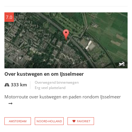
7.0
Over kustwegen en om IJsselmeer
Overwegend binnenwegen
333 km
Erg veel platteland
Motorroute over kustwegen en paden rondom IJsselmeer
AMSTERDAM
NOORD-HOLLAND
FAVORIET