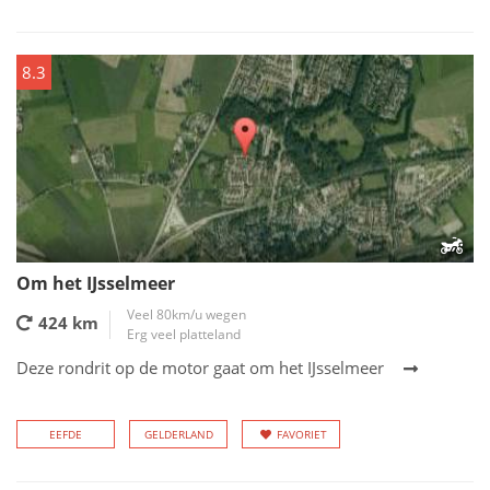
8.3
Om het IJsselmeer
Veel 80km/u wegen
424 km
Erg veel platteland
Deze rondrit op de motor gaat om het IJsselmeer
EEFDE
GELDERLAND
FAVORIET