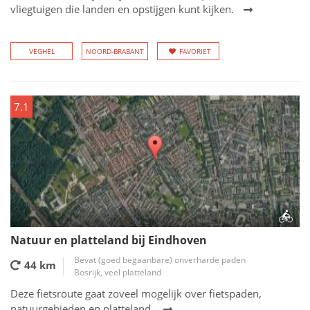
vliegtuigen die landen en opstijgen kunt kijken.
VEGHEL
NOORD-BRABANT
FAVORIET
7.1
Natuur en platteland bij Eindhoven
Bevat (goed begaanbare) onverharde paden
44 km
Bosrijk, veel platteland
Deze fietsroute gaat zoveel mogelijk over fietspaden,
natuurgebieden en platteland.