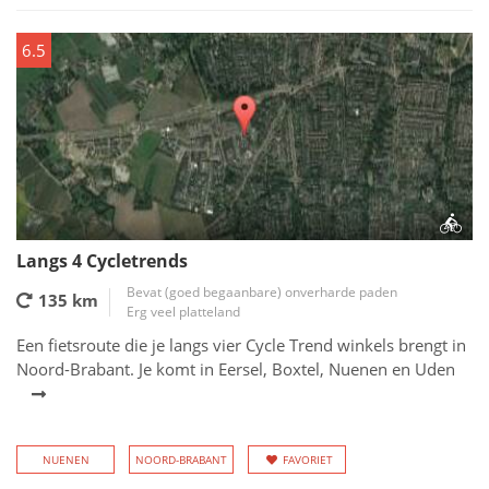
6.5
Langs 4 Cycletrends
Bevat (goed begaanbare) onverharde paden
135 km
Erg veel platteland
Een fietsroute die je langs vier Cycle Trend winkels brengt in
Noord-Brabant. Je komt in Eersel, Boxtel, Nuenen en Uden
NUENEN
NOORD-BRABANT
FAVORIET