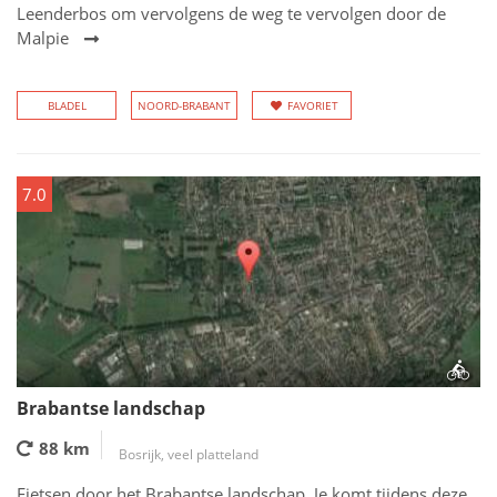
Leenderbos om vervolgens de weg te vervolgen door de
Malpie
BLADEL
NOORD-BRABANT
FAVORIET
7.0
Brabantse landschap
88 km
Bosrijk, veel platteland
Fietsen door het Brabantse landschap. Je komt tijdens deze