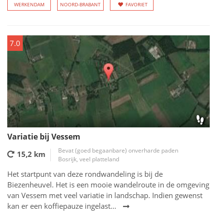
WERKENDAM
NOORD-BRABANT
FAVORIET
7.0
Variatie bij Vessem
Bevat (goed begaanbare) onverharde paden
15,2 km
Bosrijk, veel platteland
Het startpunt van deze rondwandeling is bij de
Biezenheuvel. Het is een mooie wandelroute in de omgeving
van Vessem met veel variatie in landschap. Indien gewenst
kan er een koffiepauze ingelast...