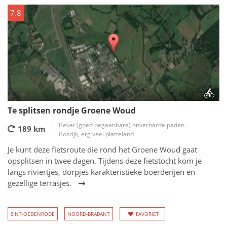
7.8
Te splitsen rondje Groene Woud
Bevat (goed begaanbare) onverharde paden
189 km
Bosrijk, erg veel platteland
Je kunt deze fietsroute die rond het Groene Woud gaat
opsplitsen in twee dagen. Tijdens deze fietstocht kom je
langs riviertjes, dorpjes karakteristieke boerderijen en
gezellige terrasjes.
SINT-OEDENRODE
NOORD-BRABANT
FAVORIET