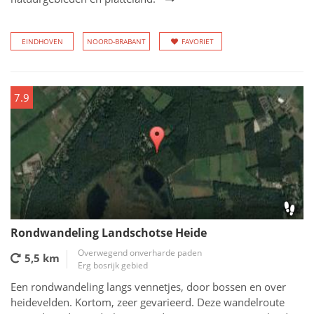
EINDHOVEN
NOORD-BRABANT
FAVORIET
7.9
Rondwandeling Landschotse Heide
Overwegend onverharde paden
5,5 km
Erg bosrijk gebied
Een rondwandeling langs vennetjes, door bossen en over
heidevelden. Kortom, zeer gevarieerd. Deze wandelroute