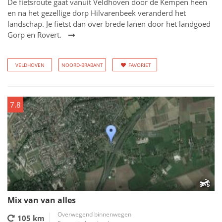
De fietsroute gaat vanuit Veldhoven door de Kempen heen
en na het gezellige dorp Hilvarenbeek veranderd het
landschap. Je fietst dan over brede lanen door het landgoed
Gorp en Rovert.
VELDHOVEN
NOORD-BRABANT
FAVORIET
7.8
Mix van van alles
Overwegend binnenwegen
105 km