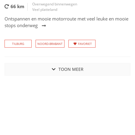
Overwegend binnenwegen
66 km
Veel platteland
Ontspannen en mooie motorroute met veel leuke en mooie
stops onderweg
TILBURG
NOORD-BRABANT
FAVORIET
TOON MEER