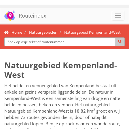
Routeindex
Toggl
navig
Home
Natuurgebieden
Natuurgebied Kempenland-West
Natuurgebied Kempenland-
West
Het heide- en vennengebied van Kempenland bestaat uit
enkele enigszins verspreid liggende delen. De natuur in
Kempenland-West is een samenstelling van droge en natte
heide en bossen, beken en vennen. Het natuurgebied
2
Natuurgebied Kempenland-West is 18,82 km
groot en wij
hebben 73 routes gevonden die in, door óf nabij dit
natuurgebied lopen.
Ben je op zoek naar een
wandelroute,