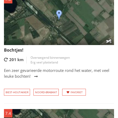
Bochtjes!
Overwegend binnenwegen
201 km
Erg veel platteland
Een zeer gevarieerde motorroute rond het water, met veel
leuke bochten!
BIEST-HOUTAKKER
NOORD-BRABANT
FAVORIET
7.4