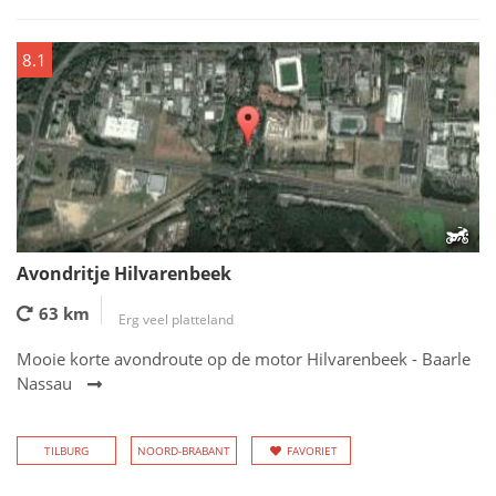
8.1
Avondritje Hilvarenbeek
63 km
Erg veel platteland
Mooie korte avondroute op de motor Hilvarenbeek - Baarle
Nassau
TILBURG
NOORD-BRABANT
FAVORIET