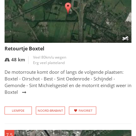
Retourtje Boxtel
Veel 80km/u wegen
48 km
Erg veel platteland
De motorroute komt door of langs de volgende plaatsen:
Boxtel - Oirschot - Best - Sint Oedenrode - Schijndel -
Gemonde - Sint Michielsgestel en de motorrit eindigt weer in
Boxtel
LIEMPDE
NOORD-BRABANT
FAVORIET
7.5