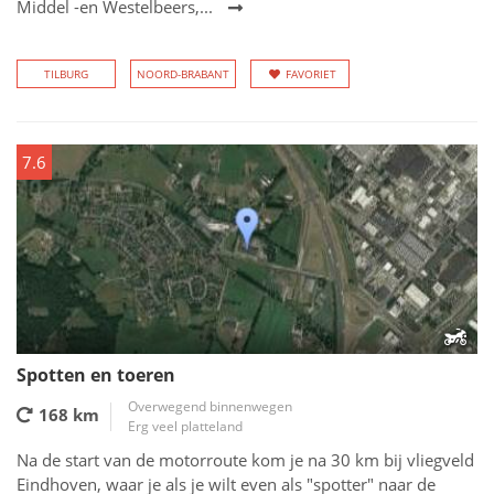
Middel -en Westelbeers,...
TILBURG
NOORD-BRABANT
FAVORIET
7.6
Spotten en toeren
Overwegend binnenwegen
168 km
Erg veel platteland
Na de start van de motorroute kom je na 30 km bij vliegveld
Eindhoven, waar je als je wilt even als "spotter" naar de