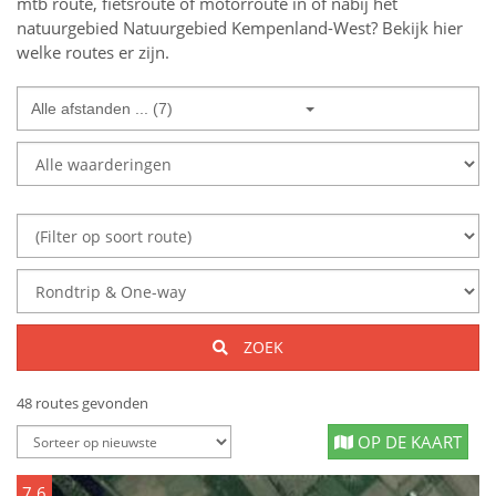
mtb route, fietsroute of motorroute in of nabij
het
natuurgebied
Natuurgebied Kempenland-West
? Bekijk hier
welke routes er zijn.
Alle afstanden ... (7)
ZOEK
48 routes gevonden
OP DE KAART
7.6