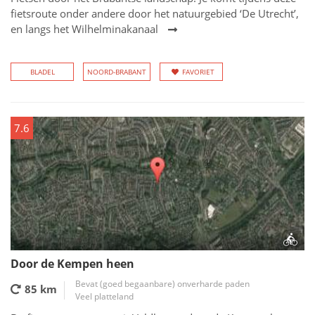
fietsroute onder andere door het natuurgebied ‘De Utrecht’,
en langs het Wilhelminakanaal
BLADEL
NOORD-BRABANT
FAVORIET
7.6
Door de Kempen heen
Bevat (goed begaanbare) onverharde paden
85 km
Veel platteland