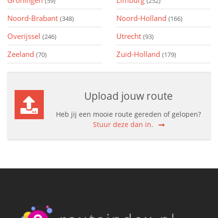
Groningen
Limburg
(59)
(252)
Noord-Brabant
Noord-Holland
(348)
(166)
Overijssel
Utrecht
(246)
(93)
Zeeland
Zuid-Holland
(70)
(179)
Upload jouw route
Heb jij een mooie route gereden of gelopen?
Stuur deze dan in.