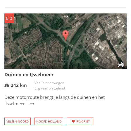
6.0
Duinen en IJsselmeer
Veel binnenwegen
242 km
Erg veel platteland
Deze motorroute brengt je langs de duinen en het
IIsselmeer
VELSEN-NOORD
NOORD-HOLLAND
FAVORIET