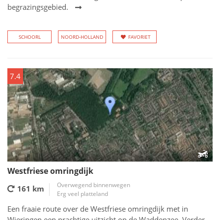
begrazingsgebied.
SCHOORL
NOORD-HOLLAND
FAVORIET
7.4
Westfriese omringdijk
Overwegend binnenwegen
161 km
Erg veel platteland
Een fraaie route over de Westfriese omringdijk met in
Wieringen een prachtige uitzicht op de Waddenzee. Verder