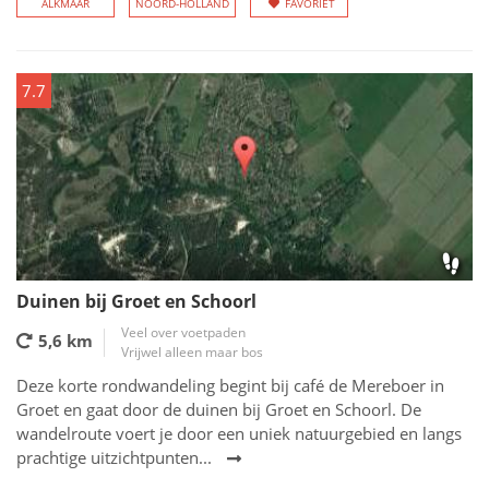
ALKMAAR
NOORD-HOLLAND
FAVORIET
7.7
Duinen bij Groet en Schoorl
Veel over voetpaden
5,6 km
Vrijwel alleen maar bos
Deze korte rondwandeling begint bij café de Mereboer in
Groet en gaat door de duinen bij Groet en Schoorl. De
wandelroute voert je door een uniek natuurgebied en langs
prachtige uitzichtpunten...