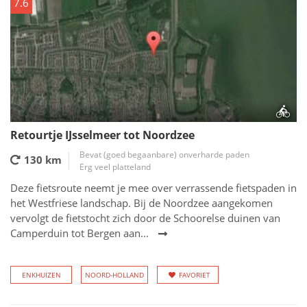
7.6
Retourtje IJsselmeer tot Noordzee
Bevat (goed begaanbare) onverharde paden
130 km
Erg veel platteland
Deze fietsroute neemt je mee over verrassende fietspaden in
het Westfriese landschap. Bij de Noordzee aangekomen
vervolgt de fietstocht zich door de Schoorelse duinen van
Camperduin tot Bergen aan...
ENKHUIZEN
NOORD-HOLLAND
FAVORIET