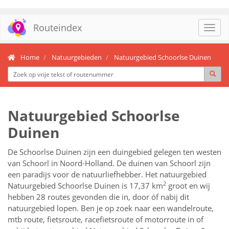
Routeindex
Toggl
navig
Home
Natuurgebieden
Natuurgebied Schoorlse Duinen
Natuurgebied Schoorlse
Duinen
De Schoorlse Duinen zijn een duingebied gelegen ten westen
van Schoorl in Noord-Holland. De duinen van Schoorl zijn
een paradijs voor de natuurliefhebber. Het natuurgebied
2
Natuurgebied Schoorlse Duinen is 17,37 km
groot en wij
hebben 28 routes gevonden die in, door óf nabij dit
natuurgebied lopen.
Ben je op zoek naar een
wandelroute,
mtb route, fietsroute, racefietsroute of motorroute in of