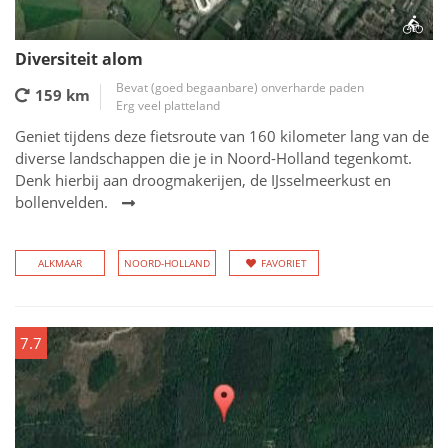
Diversiteit alom
Bevat (goed begaanbare) onverharde paden
159 km
Erg veel platteland
Geniet tijdens deze fietsroute van 160 kilometer lang van de
diverse landschappen die je in Noord-Holland tegenkomt.
Denk hierbij aan droogmakerijen, de IJsselmeerkust en
bollenvelden.
ALKMAAR
NOORD-HOLLAND
FAVORIET
7.7