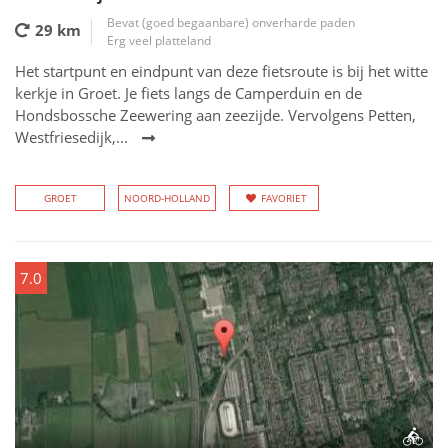
Bevat (goed begaanbare) onverharde paden
29 km
Erg veel platteland
Het startpunt en eindpunt van deze fietsroute is bij het witte
kerkje in Groet. Je fiets langs de Camperduin en de
Hondsbossche Zeewering aan zeezijde. Vervolgens Petten,
Westfriesedijk,...
GROET
NOORD-HOLLAND
FAVORIET
7.0