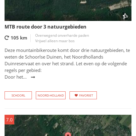
MTB route door 3 natuurgebieden
Overwegend onverharde paden
105 km
Vrijwel alleen maar bos
Deze mountainbikeroute komt door drie natuurgebieden, te
weten de Schoorlse Duinen, het Noordhollands
Duinreservaat en over het strand. Let even op de volgende
regels per gebied:
Door het...
SCHOORL
NOORD-HOLLAND
FAVORIET
7.0