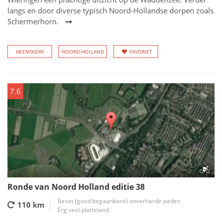
langs en door diverse typisch Noord-Hollandse dorpen zoals
Schermerhorn.
HEEMSKERK
NOORD-HOLLAND
FAVORIET
7.6
Ronde van Noord Holland editie 38
Bevat (goed begaanbare) onverharde paden
110 km
Erg veel platteland