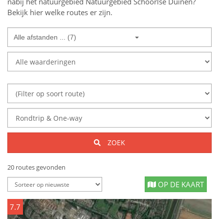
nabij
het natuurgebied
Natuurgebied Schoorlse Duinen
?
Bekijk hier welke routes er zijn.
Alle afstanden ... (7)
ZOEK
20 routes gevonden
OP DE KAART
7.7