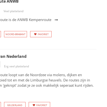
ute ANWB
Veel platteland
route is de ANWB Kempenroute
NOORD-BRABANT
FAVORIET
van Nederland
Erg veel platteland
oute loopt van de Noordzee via molens, dijken en
bied tot en met de Limburgse heuvels. De routes zijn in
n 'geknipt' zodat je ze ook makkelijk seperaat kunt rijden.
GELDERLAND
FAVORIET