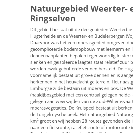
Natuurgebied Weerter- 
Ringselven
Dit gebied bestaat uit de deelgebieden Weerterbos,
Hugterheide en de Weerter- en Budelerbergen (Vog
Daarvoor was het een moerasgebied omgeven doo
gecompliceerde bodemopbouw met leemarm en lem
dennenaanplanten bepalen tegenwoordig in sterke 
slenken en geïsoleerde laagtes staat relatief zuur
worden zwak gebufferde vennen hersteld. De Hugte
voornamelijk bestaat uit grove dennen en is aangep
herkennen in het heuvelachtige terrein. Het naast
Limburgse zijde bestaan uit moeras en bos. De W
(naald)bosgebied met een centraal gelegen heide- e
gelegen aan weerszijden van de Zuid-Willemsvaar
moerasvegetaties. De Kruispeel bestaat uit berke
de Tungelroysche beek. Het natuurgebied Natuurg
2
km
groot en wij hebben 28 routes gevonden die in
naar een
fietsroute, racefietsroute of motorroute i