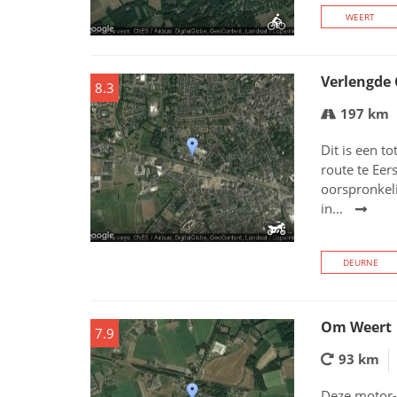
WEERT
Verlengde 
8.3
197 km
Dit is een t
route te Eer
oorspronkeli
in...
DEURNE
Om Weert
7.9
93 km
Deze motor-