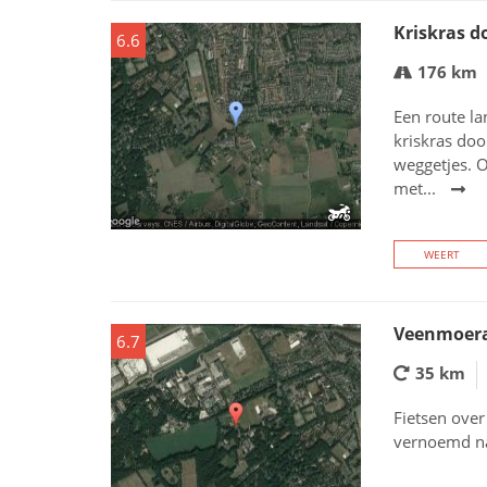
Kriskras d
6.6
176 km
Een route l
kriskras doo
weggetjes. O
met...
WEERT
Veenmoera
6.7
35 km
Fietsen over
vernoemd na