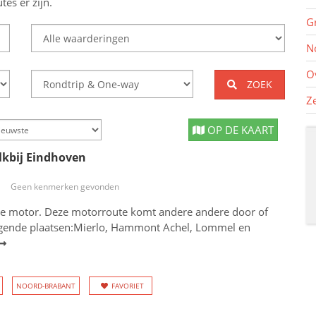
tes er zijn.
G
N
O
ZOEK
Z
OP DE KAART
lkbij Eindhoven
Geen kenmerken gevonden
de motor. Deze motorroute komt andere andere door of
lgende plaatsen:Mierlo, Hammont Achel, Lommel en
NOORD-BRABANT
FAVORIET