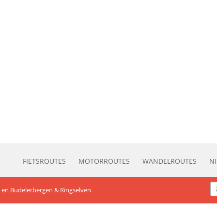
FIETSROUTES
MOTORROUTES
WANDELROUTES
N
 en Budelerbergen & Ringselven