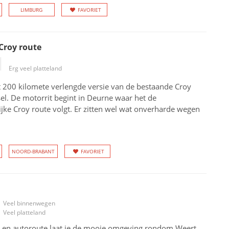
LIMBURG
FAVORIET
Croy route
Erg veel platteland
ot 200 kilomete verlengde versie van de bestaande Croy
sel. De motorrit begint in Deurne waar het de
jke Croy route volgt. Er zitten wel wat onverharde wegen
NOORD-BRABANT
FAVORIET
Veel binnenwegen
Veel platteland
 en autoroute laat je de mooie omgeving rondom Weert