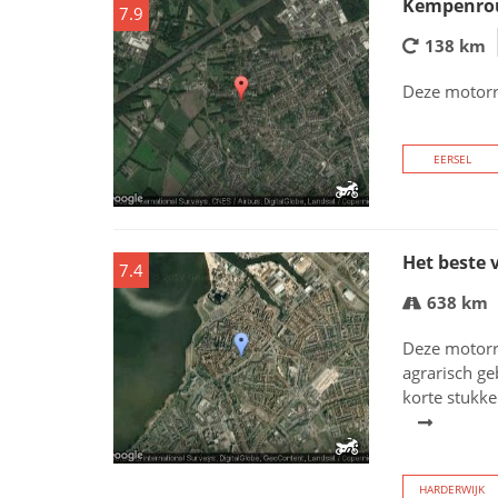
Kempenro
7.9
138 km
Deze motor
EERSEL
Het beste 
7.4
638 km
Deze motorr
agrarisch ge
korte stukke
HARDERWIJK