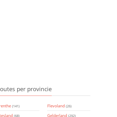
outes
per provincie
renthe
Flevoland
(141)
(26)
riesland
Gelderland
(68)
(292)