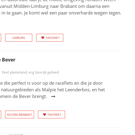
dt vanuit Midden-Limburg naar Brabant om daarna een
ë in te gaan. Je komt wel een paar onverharde wegen tegen.
LIMBURG
FAVORIET
 Bever
Veel platteland, erg bosrijk gebied
e die perfect is voor op de racefiets en die je door
 natuurgebieden als Malpie het Leenderbos, en het
omein de Bever brengt.
NOORD-BRABANT
FAVORIET