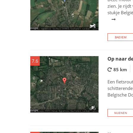
zien. Je rij
stukje Belgi
BAEXEM
Op naar de
7.6
85 km
Een fietsrout
schitterende
Belgische D
NUENEN