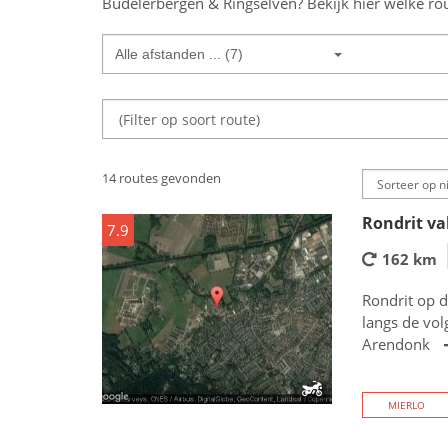
Budelerbergen & Ringselven
? Bekijk hier welke rou
Alle afstanden ... (7)
14 routes gevonden
Rondrit va
7.9
162 km
Rondrit op 
langs de vo
Arendonk
MIERLO