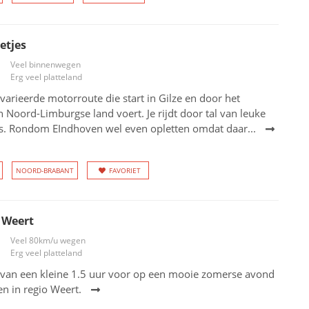
etjes
Veel binnenwegen
Erg veel platteland
varieerde motorroute die start in Gilze en door het
 Noord-Limburgse land voert. Je rijdt door tal van leuke
es. Rondom EIndhoven wel even opletten omdat daar...
NOORD-BRABANT
FAVORIET
 Weert
Veel 80km/u wegen
Erg veel platteland
 van een kleine 1.5 uur voor op een mooie zomerse avond
en in regio Weert.