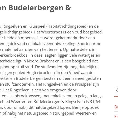
en Budelerbergen &
 Ringselven en Kruispeel (Habitatrichtlijngebied) en de
elrichtlijngebied). Het Weerterbos is een oud bosgebied.
r heide en moeras. Het wordt gekenmerkt door een
ig dekzand en lokale veenontwikkeling. Soortenarme
mate het aanzien van het terrein. Op natte delen, in
 berkenbroekbos. In deze laagten liggen vele watertjes en
rheide ligt in Noord Brabant en is een bosgebied dat
lant op stuifzand. De stuifzanden zijn nog duidelijk te
gelegen gebied Hugterbroek en 'In den Vloed' aan de
eerter en Budelerbergen bestaan uit een aaneengesloten
n stuifzandterrein. Het Ringselven en de Kruispeel zijn
R
t. Het Ringselven is een ven omgeven door
n- en elzenbroekbossen, met enkele vennen gelegen langs
ebied Weerter- en Budelerbergen & Ringselven is 31,64
D
, door óf nabij dit natuurgebied lopen.
Ben je op zoek
n of nabij
het natuurgebied
Natuurgebied Weerter- en
F