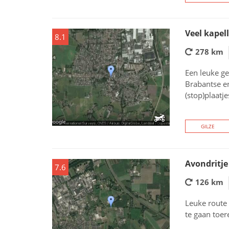
Veel kapell
8.1
278 km
Een leuke ge
Brabantse en
(stop)plaatj
GILZE
Avondritje
7.6
126 km
Leuke route
te gaan toer