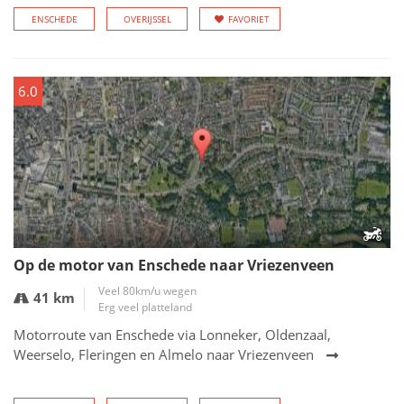
ENSCHEDE
OVERIJSSEL
FAVORIET
6.0
Op de motor van Enschede naar Vriezenveen
Veel 80km/u wegen
41 km
Erg veel platteland
Motorroute van Enschede via Lonneker, Oldenzaal,
Weerselo, Fleringen en Almelo naar Vriezenveen