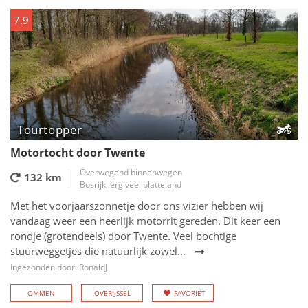
7.9
Tourtopper
Motortocht door Twente
Overwegend binnenwegen
132 km
Bosrijk, erg veel platteland
Met het voorjaarszonnetje door ons vizier hebben wij
vandaag weer een heerlijk motorrit gereden. Dit keer een
rondje (grotendeels) door Twente. Veel bochtige
stuurweggetjes die natuurlijk zowel...
Ingezonden door: RonaldJ
OMMEN
OVERIJSSEL
FAVORIET