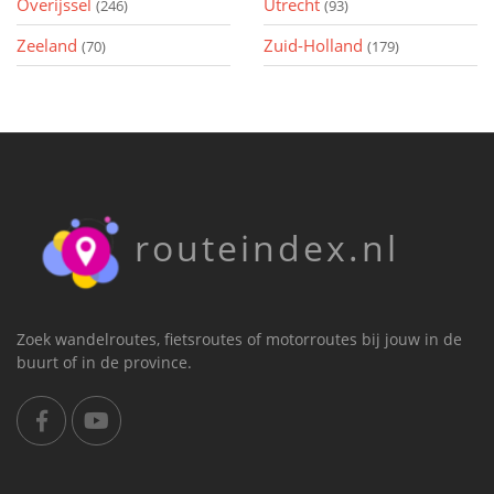
Overijssel
Utrecht
(246)
(93)
Zeeland
Zuid-Holland
(70)
(179)
routeindex.nl
Zoek wandelroutes, fietsroutes of motorroutes bij jouw in de
buurt of in de province.