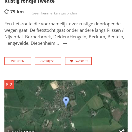
Rustig rondje Twente
79 km
Geen kenmerken gevonden
Een fietsroute die voornamelijk over rustige doorlopende
wegen gaat. De fietstocht gaat onder andere langs Rijssen /
Nijverdal, Bornerbroek, Delden/Hengelo, Beckum, Bentelo,
Hengevelde, Diepenheim...
WIERDEN
OVERIJSSEL
FAVORIET
8.2
Tourtopper