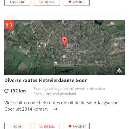
ENSCHEDE
OVERIJSSEL
FAVORIET
8.0
Diverse routes Fietsvierdaagse Goor
Bevat (goed begaanbare) onverharde paden
192 km
Bosrijk, erg veel platteland
Vier schitterende fietsroutes die uit de fietsvierdaagse van
Goor uit 2014 komen.
GOOR
OVERIJSSEL
FAVORIET