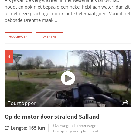
Als je van de vergezichten in het Nederlands landschap
houdt en ook niet bepaald een hekel hebt aan water, dan zit
je met deze prachtige motorroute helemaal goed! Vanuit het
bebosde Drenthe maak...
HOOGHALEN
DRENTHE
8
Tourtopper
Op de motor door stralend Salland
Overwegend binnenwegen
Lengte: 165
km
Bosrijk, erg veel platteland