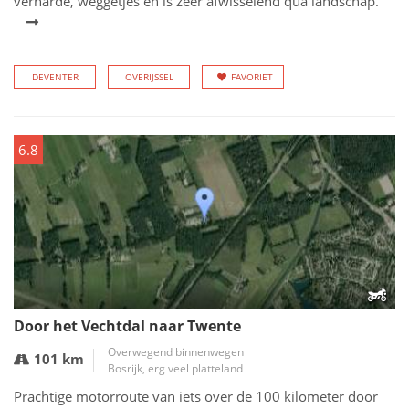
verharde, weggetjes en is zeer afwisselend qua landschap.
DEVENTER
OVERIJSSEL
FAVORIET
6.8
Door het Vechtdal naar Twente
Overwegend binnenwegen
101 km
Bosrijk, erg veel platteland
Prachtige motorroute van iets over de 100 kilometer door