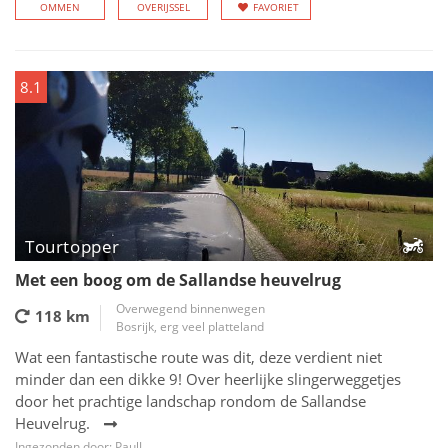
OMMEN
OVERIJSSEL
FAVORIET
8.1
Tourtopper
Met een boog om de Sallandse heuvelrug
Overwegend binnenwegen
118 km
Bosrijk, erg veel platteland
Wat een fantastische route was dit, deze verdient niet
minder dan een dikke 9! Over heerlijke slingerweggetjes
door het prachtige landschap rondom de Sallandse
Heuvelrug.
Ingezonden door: PaulJ