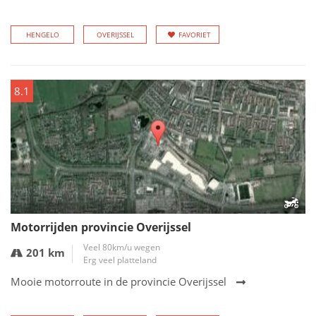
HENGELO
OVERIJSSEL
FAVORIET
8.1
Motorrijden provincie Overijssel
Veel 80km/u wegen
201 km
Erg veel platteland
Mooie motorroute in de provincie Overijssel