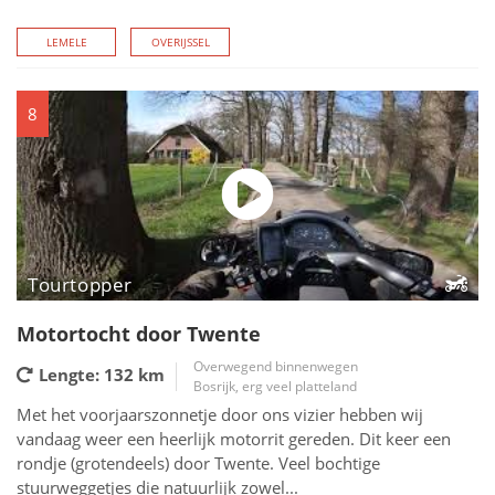
LEMELE
OVERIJSSEL
8
Tourtopper
Motortocht door Twente
Overwegend binnenwegen
Lengte: 132
km
Bosrijk, erg veel platteland
Met het voorjaarszonnetje door ons vizier hebben wij
vandaag weer een heerlijk motorrit gereden. Dit keer een
rondje (grotendeels) door Twente. Veel bochtige
stuurweggetjes die natuurlijk zowel...