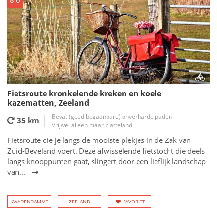
8.6
Fietsroute kronkelende kreken en koele
kazematten, Zeeland
Bevat (goed begaanbare) onverharde paden
35 km
Vrijwel alleen maar platteland
Fietsroute die je langs de mooiste plekjes in de Zak van
Zuid-Beveland voert. Deze afwisselende fietstocht die deels
langs knooppunten gaat, slingert door een lieflijk landschap
van...
KWADENDAMME
ZEELAND
FAVORIET