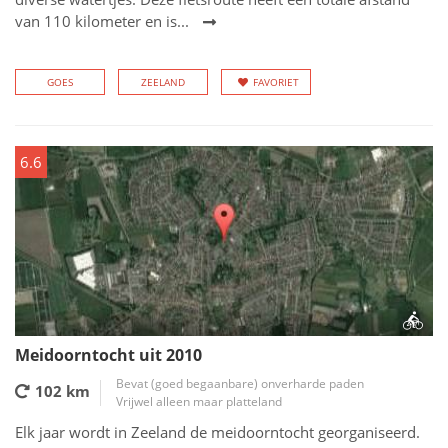
van 110 kilometer en is...
GOES
ZEELAND
FAVORIET
6.6
Meidoorntocht uit 2010
Bevat (goed begaanbare) onverharde paden
102 km
Vrijwel alleen maar platteland
Elk jaar wordt in Zeeland de meidoorntocht georganiseerd.