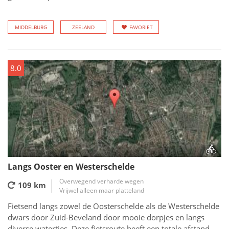
MIDDELBURG
ZEELAND
FAVORIET
8.0
Langs Ooster en Westerschelde
Overwegend verharde wegen
109 km
Vrijwel alleen maar platteland
Fietsend langs zowel de Oosterschelde als de Westerschelde
dwars door Zuid-Beveland door mooie dorpjes en langs
diverse watertjes. Deze fietsroute heeft een totale afstand