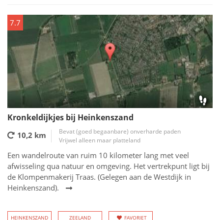
7.7
Kronkeldijkjes bij Heinkenszand
Bevat (goed begaanbare) onverharde paden
10,2 km
Vrijwel alleen maar platteland
Een wandelroute van ruim 10 kilometer lang met veel
afwisseling qua natuur en omgeving. Het vertrekpunt ligt bij
de Klompenmakerij Traas. (Gelegen aan de Westdijk in
Heinkenszand).
HEINKENSZAND
ZEELAND
FAVORIET