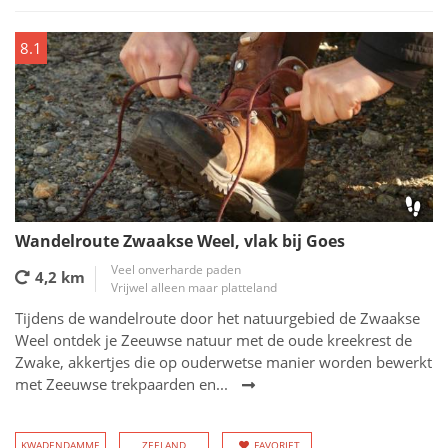
8.1
Wandelroute Zwaakse Weel, vlak bij Goes
Veel onverharde paden
4,2 km
Vrijwel alleen maar platteland
Tijdens de wandelroute door het natuurgebied de Zwaakse
Weel ontdek je Zeeuwse natuur met de oude kreekrest de
Zwake, akkertjes die op ouderwetse manier worden bewerkt
met Zeeuwse trekpaarden en...
KWADENDAMME
ZEELAND
FAVORIET