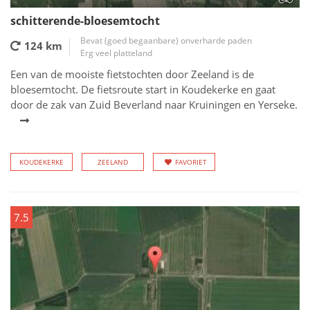
schitterende-bloesemtocht
Bevat (goed begaanbare) onverharde paden
124 km
Erg veel platteland
Een van de mooiste fietstochten door Zeeland is de
bloesemtocht. De fietsroute start in Koudekerke en gaat
door de zak van Zuid Beverland naar Kruiningen en Yerseke.
KOUDEKERKE
ZEELAND
FAVORIET
7.5