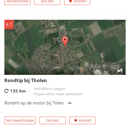
HEINKENSZAND
ZEELAND
FAVORIET
6.7
Rondtip bij Tholen
Veel 80km/u wegen
135 km
Vrijwel alleen maar platteland
Rondrit op de motor bij Tolen
SINT-MAARTENSDIJK
ZEELAND
FAVORIET