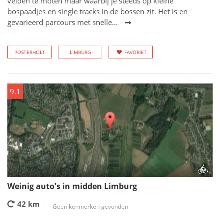
velden te moten maar waarbij je steeds op kleine
bospaadjes en single tracks in de bossen zit. Het is en
gevarieerd parcours met snelle...
POSTERHOLT
LIMBURG
FAVORIET
9.1
Weinig auto's in midden Limburg
42 km
Geen kenmerken gevonden