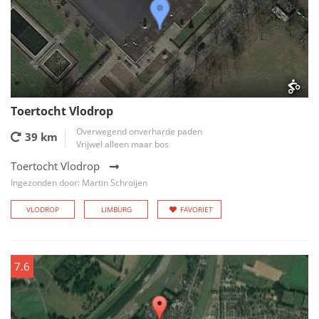
Toertocht Vlodrop
Overwegend onverharde paden
39 km
Vrijwel alleen maar bos
Toertocht Vlodrop
Ingezonden door: Martin Schroijen
VLODROP
LIMBURG
FAVORIET
7.6