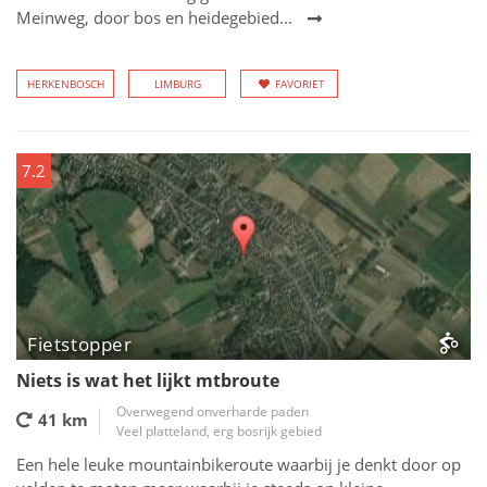
Meinweg, door bos en heidegebied...
HERKENBOSCH
LIMBURG
FAVORIET
7.2
Fietstopper
Niets is wat het lijkt mtbroute
Overwegend onverharde paden
41 km
Veel platteland, erg bosrijk gebied
Een hele leuke mountainbikeroute waarbij je denkt door op