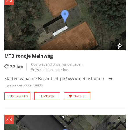
7.3
MTB rondje Meinweg
Overwegend onverharde paden
37 km
Vrijwel alleen maar bos
Starten vanaf de Boshut. http://www.deboshut.nl/
Ingezonden door: Guido
HERKENBOSCH
LIMBURG
FAVORIET
7.8