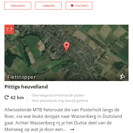
SWALMEN
LIMBURG
FAVORIET
7.7
Fietstopper
Pittige heuvelland
Overwegend onverharde paden
42 km
Veel platteland, erg bosrijk gebied
Afwisselende MTB fietsroute die van Posterholt langs de
Roer, via wat leuke dorpjes naar Wassenberg in Duitsland
gaat. Achter Wassenberg rij je het Duitse deel van de
Meinweg op wat je door een...