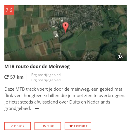
7.6
MTB route door de Meinweg
Erg bosrijk gebied
57 km
Erg bosrijk gebied
Deze MTB track voert je door de meinweg. een gebied met
flink veel hoogteverschillen die je moet zien te overbruggen.
Je fietst steeds afwisselend over Duits en Nederlands
grondgebied.
VLODROP
LIMBURG
FAVORIET