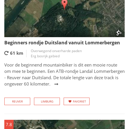
Beginners rondje Duitsland vanuit Lommerbergen
Overwegend onverharde paden
61 km
Erg bosrijk gebied
Voor de beginnend mountainbiker is dit een mooie route
om mee te beginnen. Een ATB-rondje Landal Lommerbergen
- Reuver naar Duitsland. De totale lengte van deze track is
ongeveer 60 kilometer.
REUVER
LIMBURG
FAVORIET
7.8