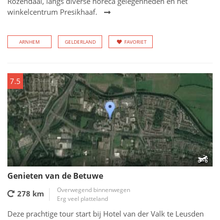
Rozendaal, langs diverse horeca gelegenheden en het
winkelcentrum Presikhaaf.
ARNHEM
GELDERLAND
FAVORIET
7.5
Genieten van de Betuwe
Overwegend binnenwegen
278 km
Erg veel platteland
Deze prachtige tour start bij Hotel van der Valk te Leusden