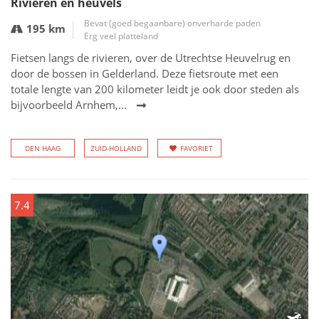
Rivieren en heuvels
Bevat (goed begaanbare) onverharde paden
195 km
Erg veel platteland
Fietsen langs de rivieren, over de Utrechtse Heuvelrug en
door de bossen in Gelderland. Deze fietsroute met een
totale lengte van 200 kilometer leidt je ook door steden als
bijvoorbeeld Arnhem,...
DEN HAAG
ZUID-HOLLAND
FAVORIET
7.4