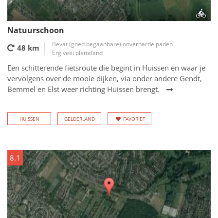
Natuurschoon
Bevat (goed begaanbare) onverharde paden
48 km
Erg veel platteland
Een schitterende fietsroute die begint in Huissen en waar je
vervolgens over de mooie dijken, via onder andere Gendt,
Bemmel en Elst weer richting Huissen brengt.
HUISSEN
GELDERLAND
FAVORIET
8.1