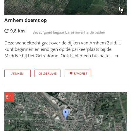
Arnhem doemt op
9,8 km
Bevat (goed begaanbare) onverharde paden
Deze wandeltocht gaat over de dijken van Arnhem Zuid. U
kunt beginnen en eindigen op de parkeerplaats bij de
Mcdrive bij het Gelredome. Ook is hier een bushalte.
ARNHEM
GELDERLAND
FAVORIET
8.1