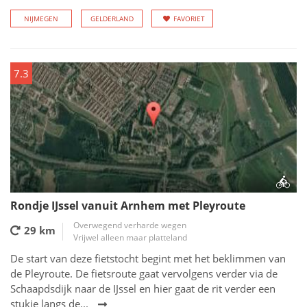
NIJMEGEN
GELDERLAND
FAVORIET
7.3
Rondje IJssel vanuit Arnhem met Pleyroute
Overwegend verharde wegen
29 km
Vrijwel alleen maar platteland
De start van deze fietstocht begint met het beklimmen van
de Pleyroute. De fietsroute gaat vervolgens verder via de
Schaapdsdijk naar de IJssel en hier gaat de rit verder een
stukje langs de...