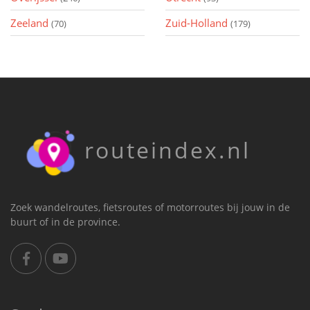
Zeeland
Zuid-Holland
(70)
(179)
routeindex.nl
Zoek wandelroutes, fietsroutes of motorroutes bij jouw in de
buurt of in de province.