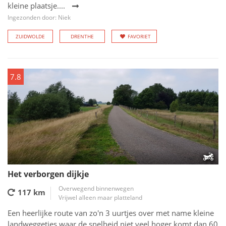
kleine plaatsje....
Ingezonden door: Niek
ZUIDWOLDE
DRENTHE
FAVORIET
7.8
Het verborgen dijkje
Overwegend binnenwegen
117 km
Vrijwel alleen maar platteland
Een heerlijke route van zo'n 3 uurtjes over met name kleine
landweggetjes waar de snelheid niet veel hoger komt dan 60