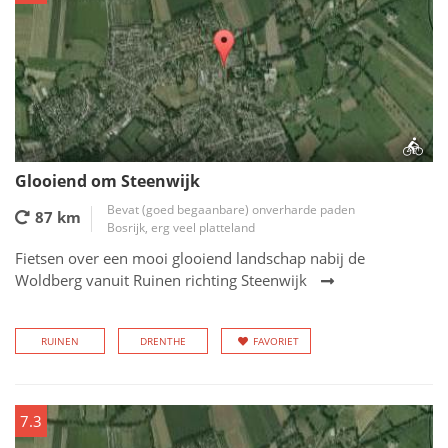
Glooiend om Steenwijk
Bevat (goed begaanbare) onverharde paden
87 km
Bosrijk, erg veel platteland
Fietsen over een mooi glooiend landschap nabij de
Woldberg vanuit Ruinen richting Steenwijk
RUINEN
DRENTHE
FAVORIET
7.3