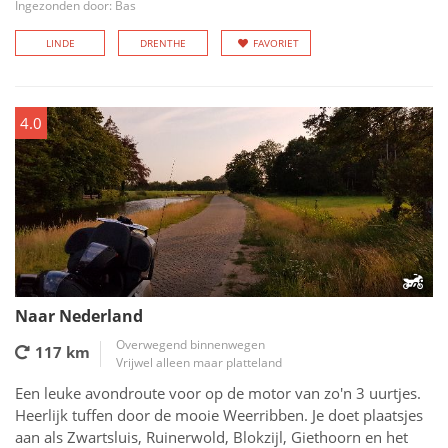
Ingezonden door: Bas
LINDE
DRENTHE
FAVORIET
4.0
Naar Nederland
Overwegend binnenwegen
117 km
Vrijwel alleen maar platteland
Een leuke avondroute voor op de motor van zo'n 3 uurtjes.
Heerlijk tuffen door de mooie Weerribben. Je doet plaatsjes
aan als Zwartsluis, Ruinerwold, Blokzijl, Giethoorn en het