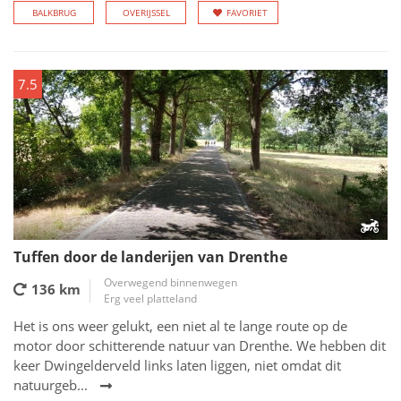
BALKBRUG
OVERIJSSEL
FAVORIET
7.5
Tuffen door de landerijen van Drenthe
Overwegend binnenwegen
136 km
Erg veel platteland
Het is ons weer gelukt, een niet al te lange route op de
motor door schitterende natuur van Drenthe. We hebben dit
keer Dwingelderveld links laten liggen, niet omdat dit
natuurgeb...