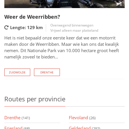
Weer de Weerribben?
Overwegend binnenwegen
Lengte: 129
km
Vrijwel alleen maar platteland
Het is niet bepaald onze eerste keer dat we een motorrit
maken door de Weerribben. Maar wie kan ons dat kwalijk
nemen. Dit Nationale Park van 10.000 hectare groot heeft
namelijk zoveel te bieden...
ZUIDWOLDE
DRENTHE
Routes
per provincie
Drenthe
Flevoland
(141)
(26)
Friesland
Gelderland
(68)
(292)