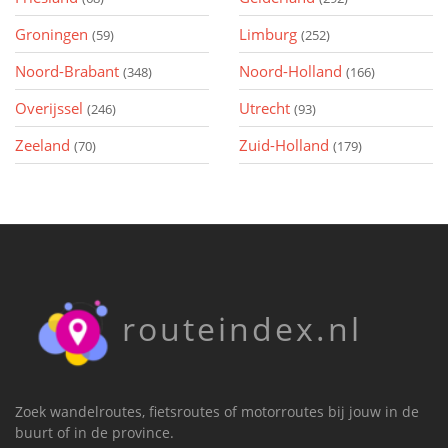
Groningen
Limburg
(59)
(252)
Noord-Brabant
Noord-Holland
(348)
(166)
Overijssel
Utrecht
(246)
(93)
Zeeland
Zuid-Holland
(70)
(179)
routeindex.nl
Zoek wandelroutes, fietsroutes of motorroutes bij jouw in de
buurt of in de province.