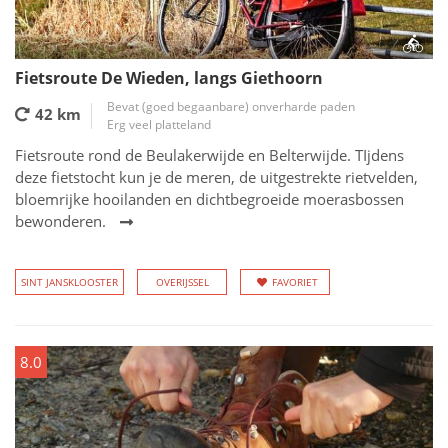
Fietsroute De Wieden, langs Giethoorn
Bevat (goed begaanbare) onverharde paden
42 km
Erg veel platteland
Fietsroute rond de Beulakerwijde en Belterwijde. TIjdens
deze fietstocht kun je de meren, de uitgestrekte rietvelden,
bloemrijke hooilanden en dichtbegroeide moerasbossen
bewonderen.
SINT JANSKLOOSTER
OVERIJSSEL
FAVORIET
8.0