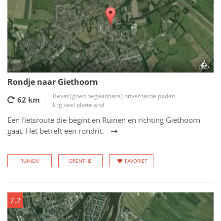
Rondje naar Giethoorn
Bevat (goed begaanbare) onverharde paden
62 km
Erg veel platteland
Een fietsroute die begint en Ruinen en richting Giethoorn
gaat. Het betreft een rondrit.
RUINEN
DRENTHE
FAVORIET
7.2