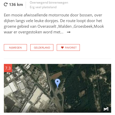
Overwegend binnenwegen
136 km
Erg veel platteland
Een mooie afwissellende motorroute door bossen, over
dijken langs vele leuke dorpjes. De route loopt door het
groene gebied van Overasselt ,Malden ,Groesbeek,Mook
waar er overgestoken word met...
NIJMEGEN
GELDERLAND
FAVORIET
7.3