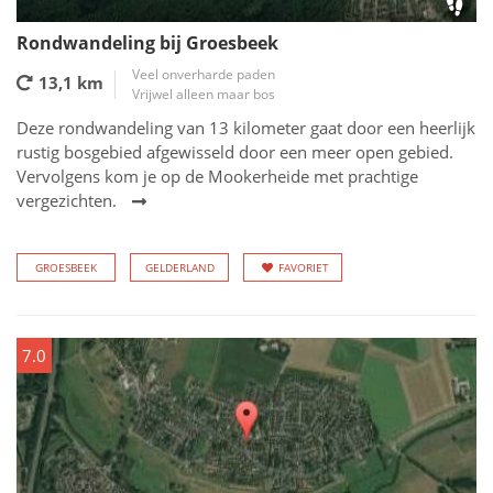
Rondwandeling bij Groesbeek
Veel onverharde paden
13,1 km
Vrijwel alleen maar bos
Deze rondwandeling van 13 kilometer gaat door een heerlijk
rustig bosgebied afgewisseld door een meer open gebied.
Vervolgens kom je op de Mookerheide met prachtige
vergezichten.
GROESBEEK
GELDERLAND
FAVORIET
7.0