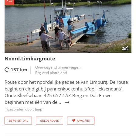
7.3
Noord-Limburgroute
Overwegend binnenwegen
137 km
Erg veel platteland
Route door het noordelijke gedeelte van Limburg. De route
begint en eindigt bij pannenkoekenhuis 'de Heksendans',
Oude Kleefsebaan 425 6572 AZ Berg en Dal. En we
beginnen met één van de...
Ingezonden door: Jaap
BERG EN DAL
GELDERLAND
FAVORIET