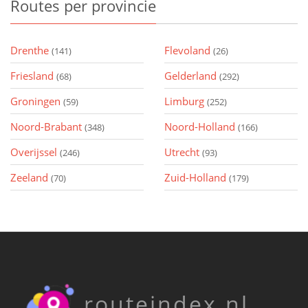
Routes
per provincie
Drenthe
Flevoland
(141)
(26)
Friesland
Gelderland
(68)
(292)
Groningen
Limburg
(59)
(252)
Noord-Brabant
Noord-Holland
(348)
(166)
Overijssel
Utrecht
(246)
(93)
Zeeland
Zuid-Holland
(70)
(179)
routeindex.nl