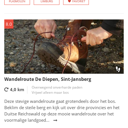
PLASMOLEN
LIMBURG
FAVORIET
8.0
Wandelroute De Diepen, Sint-Jansberg
Overwegend onverharde paden
4,0 km
Vrijwel alleen maar bos
Deze stevige wandelroute gaat grotendeels door het bos.
Beklim de steile berg en kijk uit over drie provincies en het
Duitse Reichswald op deze mooie wandelroute over het
voormalige landgoed...