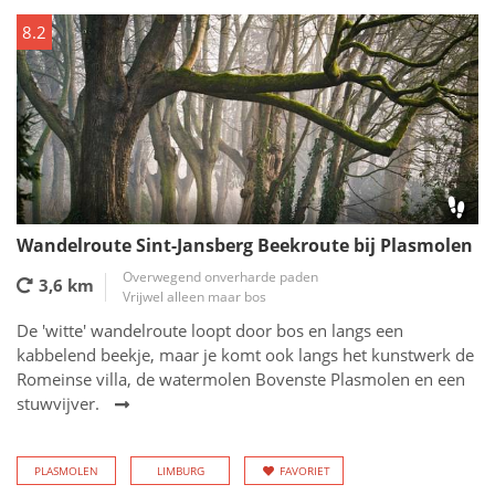
8.2
Wandelroute Sint-Jansberg Beekroute bij Plasmolen
Overwegend onverharde paden
3,6 km
Vrijwel alleen maar bos
De 'witte' wandelroute loopt door bos en langs een
kabbelend beekje, maar je komt ook langs het kunstwerk de
Romeinse villa, de watermolen Bovenste Plasmolen en een
stuwvijver.
PLASMOLEN
LIMBURG
FAVORIET