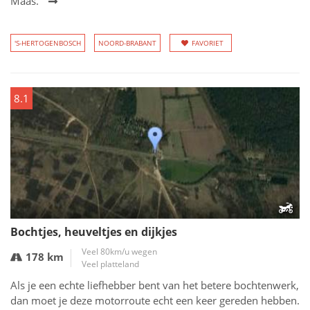
Maas.
'S-HERTOGENBOSCH
NOORD-BRABANT
FAVORIET
8.1
Bochtjes, heuveltjes en dijkjes
Veel 80km/u wegen
178 km
Veel platteland
Als je een echte liefhebber bent van het betere bochtenwerk,
dan moet je deze motorroute echt een keer gereden hebben.