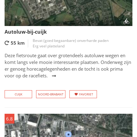
Autoluw-bij-cuijk
Bevat (goed begaanbare) onverharde paden
55 km
Erg veel platteland
Deze fietsroute gaat over grotendeels autoluwe wegen en
komt langs vele mooie interessante plaatsen. Onderweg zijn
er genoeg horecagelegenheden en de tocht is ook prima
voor op de racefiets.
CUIJK
NOORD-BRABANT
FAVORIET
6.8