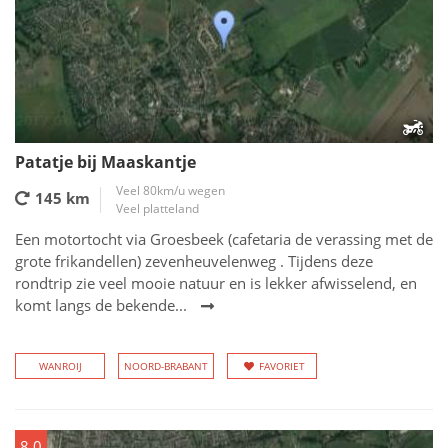
Patatje bij Maaskantje
Veel 80km/u wegen
145 km
Veel platteland
Een motortocht via Groesbeek (cafetaria de verassing met de
grote frikandellen) zevenheuvelenweg . Tijdens deze
rondtrip zie veel mooie natuur en is lekker afwisselend, en
komt langs de bekende...
WANROIJ
NOORD-BRABANT
FAVORIET
8.0