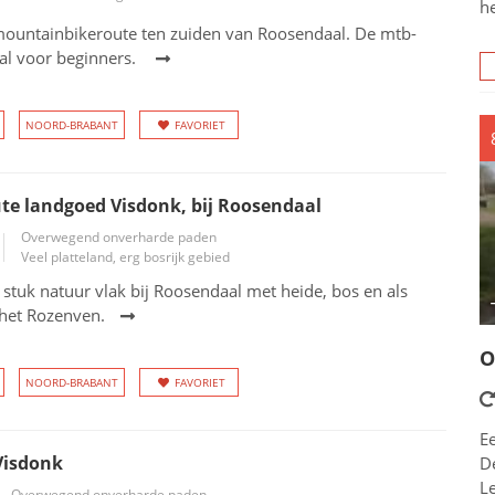
h
ountainbikeroute ten zuiden van Roosendaal. De mtb-
aal voor beginners.
NOORD-BRABANT
FAVORIET
e landgoed Visdonk, bij Roosendaal
Overwegend onverharde paden
Veel platteland, erg bosrijk gebied
 stuk natuur vlak bij Roosendaal met heide, bos en als
het Rozenven.
O
NOORD-BRABANT
FAVORIET
E
isdonk
De
L
Overwegend onverharde paden