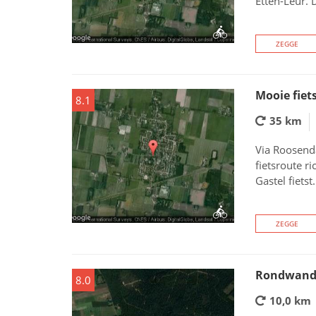
Etten-Leur. D
ZEGGE
Mooie fiet
8.1
35 km
Via Roosenda
fietsroute r
Gastel fietst
ZEGGE
Rondwande
8.0
10,0 km