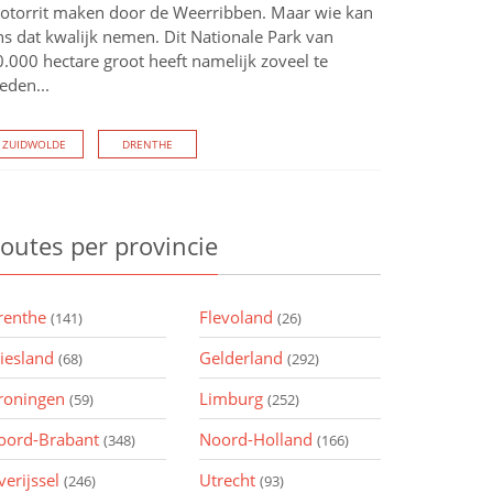
otorrit maken door de Weerribben. Maar wie kan
ns dat kwalijk nemen. Dit Nationale Park van
.000 hectare groot heeft namelijk zoveel te
eden...
ZUIDWOLDE
DRENTHE
outes
per provincie
renthe
Flevoland
(141)
(26)
riesland
Gelderland
(68)
(292)
roningen
Limburg
(59)
(252)
oord-Brabant
Noord-Holland
(348)
(166)
verijssel
Utrecht
(246)
(93)