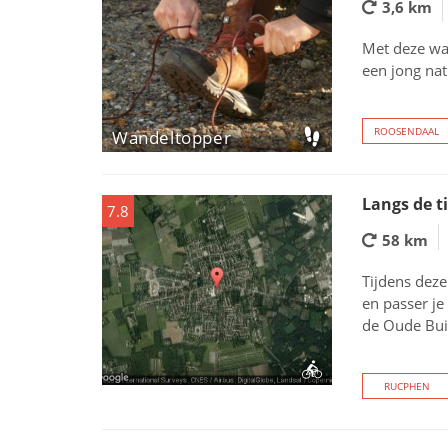
3,6 km
Met deze wa
een jong nat
ROOSENDAAL
Wandeltopper
Langs de t
7.8
58 km
Tijdens deze
en passer je
de Oude Bui
RUCPHEN