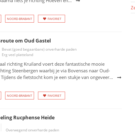
aarna fiets je richting Hoeven en...
Z
NOORD-BRABANT
FAVORIET
sroute om Oud Gastel
Bevat (goed begaanbare) onverharde paden
Erg veel platteland
al richting Kruiland voert deze fantastische mooie
ichting Steenbergen waarbij je via Bovensas naar Oud-
. Tijdens de fietstocht kom je een stukje van ongeveer...
NOORD-BRABANT
FAVORIET
ling Rucphense Heide
Overwegend onverharde paden