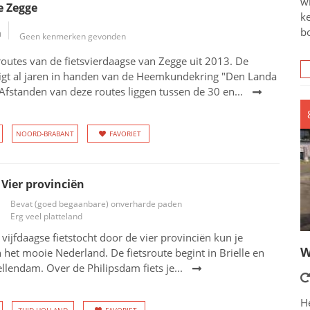
wi
e Zegge
ke
bo
m
Geen kenmerken gevonden
outes van de fietsvierdaagse van Zegge uit 2013. De
ligt al jaren in handen van de Heemkundekring "Den Landa
Afstanden van deze routes liggen tussen de 30 en...
NOORD-BRABANT
FAVORIET
 Vier provinciën
Bevat (goed begaanbare) onverharde paden
Erg veel platteland
 vijfdaagse fietstocht door de vier provinciën kun je
W
 het mooie Nederland. De fietsroute begint in Brielle en
ellendam. Over de Philipsdam fiets je...
He