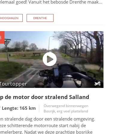
elemaal goed! Vanuit het bebosde Drenthe maak...
HOOGHALEN
DRENTHE
8
Tourtopper
p de motor door stralend Salland
Overwegend binnenwegen
Lengte: 165
km
Bosrijk, erg veel platteland
en stralende dag door een stralende omgeving.
ze schitterende motorroute start nabij de
emelerberg. Nadat we deze prachtige bosrijke