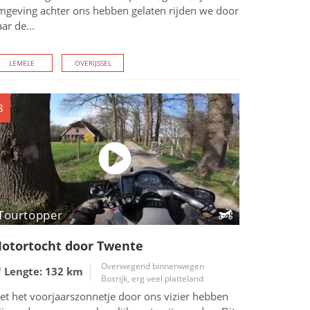
mgeving achter ons hebben gelaten rijden we door
ar de...
LEMELE
OVERIJSSEL
8
Tourtopper
otortocht door Twente
Overwegend binnenwegen
Lengte: 132
km
Bosrijk, erg veel platteland
et het voorjaarszonnetje door ons vizier hebben