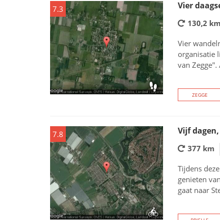
Vier daags
7.3
130,2 k
Vier wandelr
organisatie 
van Zegge". 
ZEGGE
Vijf dagen,
7.8
377 km
Tijdens deze
genieten van
gaat naar St