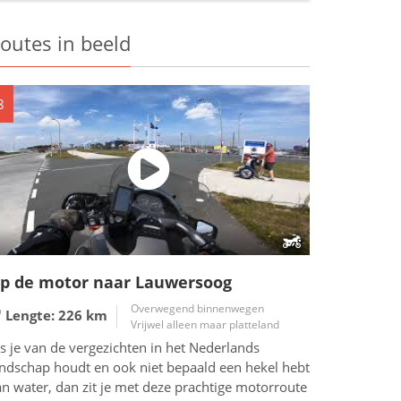
outes in beeld
8
p de motor naar Lauwersoog
Overwegend binnenwegen
Lengte: 226
km
Vrijwel alleen maar platteland
s je van de vergezichten in het Nederlands
andschap houdt en ook niet bepaald een hekel hebt
n water, dan zit je met deze prachtige motorroute