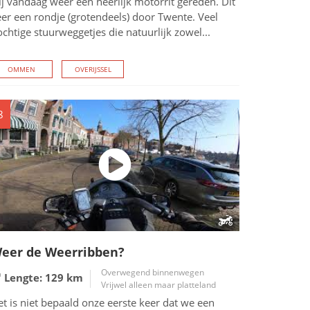
j vandaag weer een heerlijk motorrit gereden. Dit
er een rondje (grotendeels) door Twente. Veel
chtige stuurweggetjes die natuurlijk zowel...
OMMEN
OVERIJSSEL
8
eer de Weerribben?
Overwegend binnenwegen
Lengte: 129
km
Vrijwel alleen maar platteland
t is niet bepaald onze eerste keer dat we een