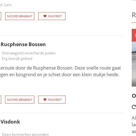
r: Lars
R
NOORD-BRABANT
FAVORIET
 Rucphense Bossen
Overwegend onverharde paden
Erg bosrijk gebied
eroute door de Rucphense Bossen. Deze snelle route gaat
en en bosgrond en je schiet door een klein stukje heide.
O
NOORD-BRABANT
FAVORIET
Al
 Visdonk
l
aa
Geen kenmerken gevonden