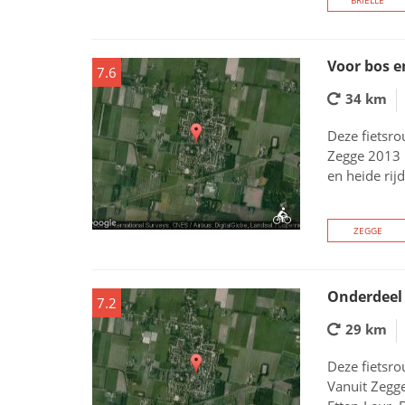
BRIELLE
Voor bos e
7.6
34 km
Deze fietsro
Zegge 2013 
en heide rij
ZEGGE
Onderdeel 
7.2
29 km
Deze fietsro
Vanuit Zegge