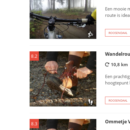
Een mooie m
route is ide
ROOSENDAAL
Wandelrout
8.2
10,8 km
Een prachtig
hoogtepunt 
ROOSENDAAL
Ommetje V
8.3