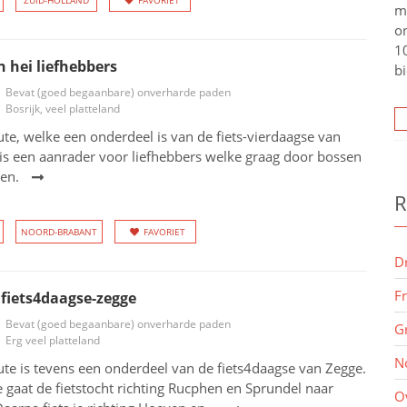
ZUID-HOLLAND
FAVORIET
m
o
10
n hei liefhebbers
bi
Bevat (goed begaanbare) onverharde paden
Bosrijk, veel platteland
ute, welke een onderdeel is van de fiets-vierdaagse van
is een aanrader voor liefhebbers welke graag door bossen
den.
R
NOORD-BRABANT
FAVORIET
D
F
fiets4daagse-zegge
Bevat (goed begaanbare) onverharde paden
G
Erg veel platteland
N
ute is tevens een onderdeel van de fiets4daagse van Zegge.
 gaat de fietstocht richting Rucphen en Sprundel naar
O