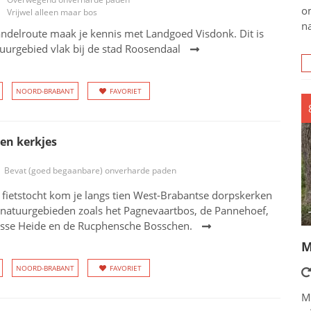
o
Vrijwel alleen maar bos
na
ndelroute maak je kennis met Landgoed Visdonk. Dit is
uurgebied vlak bij de stad Roosendaal
NOORD-BRABANT
FAVORIET
ien kerkjes
Bevat (goed begaanbare) onverharde paden
 fietstocht kom je langs tien West-Brabantse dorpskerken
 natuurgebieden zoals het Pagnevaartbos, de Pannehoef,
sse Heide en de Rucphensche Bosschen.
M
NOORD-BRABANT
FAVORIET
M