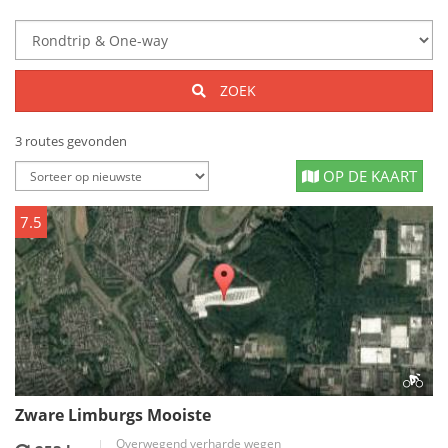
ZOEK
3 routes gevonden
OP DE KAART
7.5
Zware Limburgs Mooiste
Overwegend verharde wegen