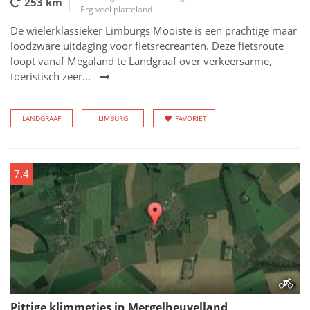
253 km
Erg veel platteland
De wielerklassieker Limburgs Mooiste is een prachtige maar
loodzware uitdaging voor fietsrecreanten. Deze fietsroute
loopt vanaf Megaland te Landgraaf over verkeersarme,
toeristisch zeer...
LANDGRAAF
LIMBURG
FAVORIET
7.4
Pittige klimmetjes in Mergelheuvelland