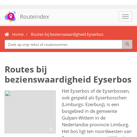
Routeindex
Toggl
navig
Home
Routes bij bezienswaardigheid Eyserbos
Routes bij
bezienswaardigheid Eyserbos
Het Eyserbos of de Eyserbossen,
ook gespeld als Eyserbosschen
(Limburgs: Ezerbusj), is een
bosgebied in de gemeente
Gulpen-Wittem in de
Nederlandse provincie Limburg.
©
Het bos ligt ten noordwesten van