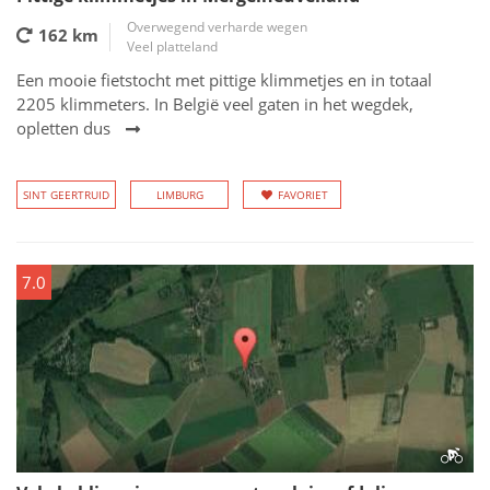
Overwegend verharde wegen
162 km
Veel platteland
Een mooie fietstocht met pittige klimmetjes en in totaal
2205 klimmeters. In België veel gaten in het wegdek,
opletten dus
SINT GEERTRUID
LIMBURG
FAVORIET
7.0