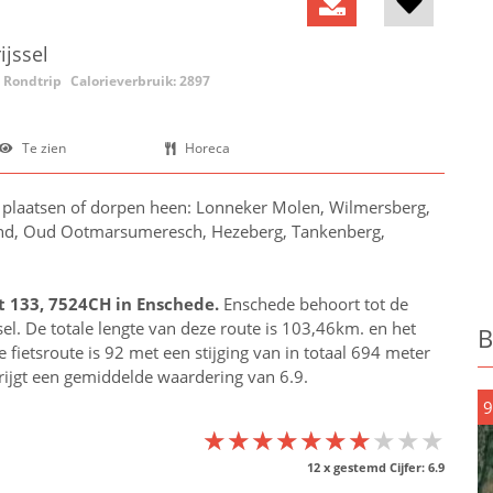
ijssel
Rondtrip
Calorieverbruik: 2897
Te zien
Horeca
e plaatsen of dorpen heen: Lonneker Molen, Wilmersberg,
and, Oud Ootmarsumeresch, Hezeberg, Tankenberg,
t 133, 7524CH in
Enschede
.
Enschede behoort tot de
sel
. De totale lengte van deze route is 103,46km. en het
B
fietsroute is 92 met een stijging van in totaal 694 meter
krijgt een gemiddelde waardering van 6.9.
9
★★★★★★★★★★
★★★★★★★★★★
★★★★★★★★★★
12
x gestemd Cijfer:
6.9