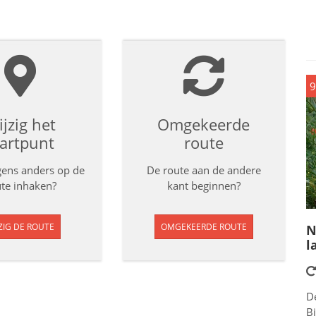
9
jzig het
Omgekeerde
tartpunt
route
rgens anders op de
De route aan de andere
te inhaken?
kant beginnen?
ZIG DE ROUTE
OMGEKEERDE ROUTE
N
l
D
Bi