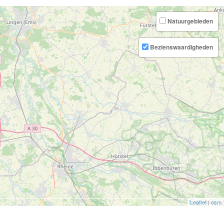
Natuurgebieden
Bezienswaardigheden
Leaflet
|
osm