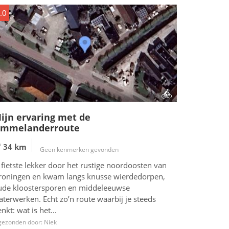
.0
ijn ervaring met de
mmelanderroute
34 km
Geen kenmerken gevonden
 fietste lekker door het rustige noordoosten van
roningen en kwam langs knusse wierdedorpen,
ude kloostersporen en middeleeuwse
terwerken. Echt zo’n route waarbij je steeds
nkt: wat is het...
gezonden door: Niek