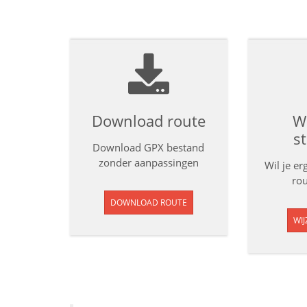
Download route
Wi
s
Download GPX bestand
zonder aanpassingen
Wil je e
rou
DOWNLOAD ROUTE
WIJ