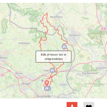
Klik of hover om te
ontgrendelen