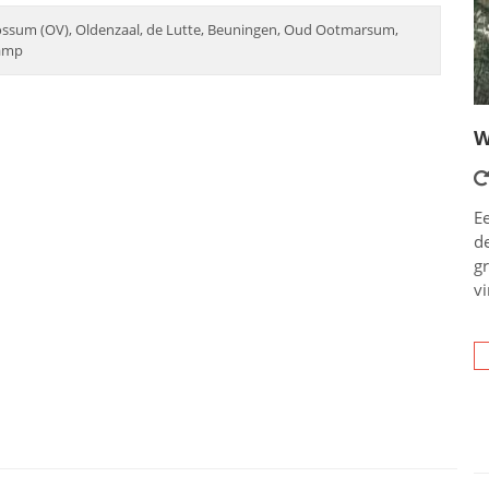
ssum (OV), Oldenzaal, de Lutte, Beuningen, Oud Ootmarsum,
kamp
W
Ee
d
g
vi