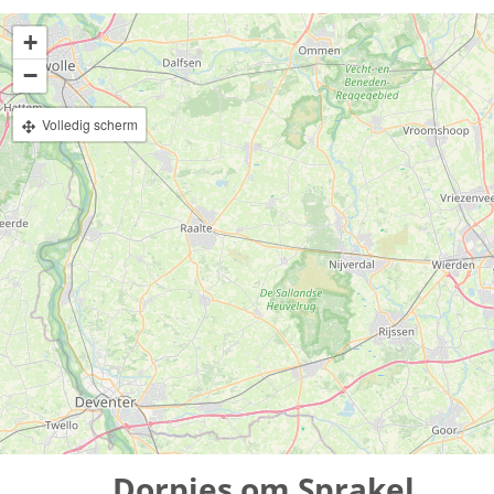
+
−
Volledig scherm
Dorpjes om Sprakel