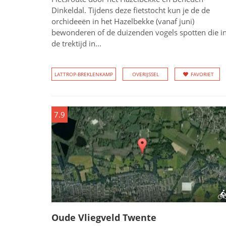
Dinkeldal. Tijdens deze fietstocht kun je de de
orchideeën in het Hazelbekke (vanaf juni)
bewonderen of de duizenden vogels spotten die i
de trektijd in...
LATTROP-BREKLENKAMP
OVERIJSSEL
FAVORIET
7.9
Oude Vliegveld Twente