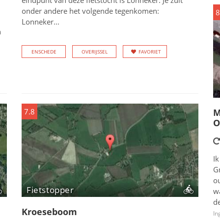
eindpunt van deze fietstocht is Lonneker. Je zult
onder andere het volgende tegenkomen:
8
Lonneker...
n
ENSCHEDE
OVERIJSSEL
FAVORIET
7.8
M
O
Ik
G
o
Fietstopper
wa
de
Kroeseboom
In