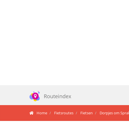
Routeindex
Home
Fietsroutes
Fietsen
Dorpjes om Spra