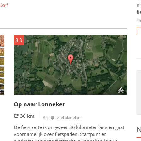
ten!
n
fi
In
8.0
Op naar Lonneker
36 km
Bosrijk, veel platteland
De fietsroute is ongeveer 36 kilometer lang en gaat
N
voornamelijk over fietspaden. Startpunt en