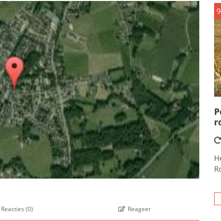
9
P
r
He
R
Reacties
(
0
)
Reageer