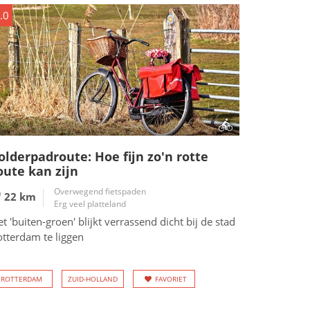
.0
olderpadroute: Hoe fijn zo'n rotte
oute kan zijn
Overwegend fietspaden
22 km
Erg veel platteland
t 'buiten-groen' blijkt verrassend dicht bij de stad
otterdam te liggen
ROTTERDAM
ZUID-HOLLAND
FAVORIET