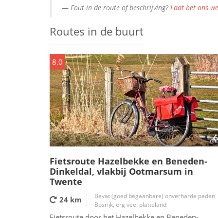
Fout in de route of beschrijving?
Laat het ons we
Routes in de buurt
8.0
Fietsroute Hazelbekke en Beneden-
Dinkeldal, vlakbij Ootmarsum in
Twente
Bevat (goed begaanbare) onverharde paden
24 km
Bosrijk, erg veel platteland
Fietsroute door het Hazelbekke en Beneden-