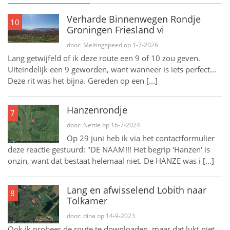
Verharde Binnenwegen Rondje
10
Groningen Friesland vi
door: Meltingspeed op 1-7-2026
Lang getwijfeld of ik deze route een 9 of 10 zou geven.
Uiteindelijk een 9 geworden, want wanneer is iets perfect...
Deze rit was het bijna. Gereden op een [...]
Hanzenrondje
7
door: Nettie op 16-7-2024
Op 29 juni heb ik via het contactformulier
deze reactie gestuurd: "DE NAAM!!! Het begrip 'Hanzen' is
onzin, want dat bestaat helemaal niet. De HANZE was i [...]
Lang en afwisselend Lobith naar
8
Tolkamer
door: dina op 14-9-2023
Ook ik probeer de route te downloaden, maar dat lukt niet.