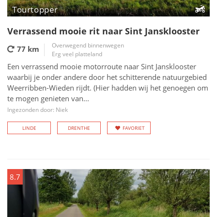
Tourtopper
Verrassend mooie rit naar Sint Jansklooster
Overwegend binnenwegen
77 km
Erg veel platteland
Een verrassend mooie motorroute naar Sint Jansklooster
waarbij je onder andere door het schitterende natuurgebied
Weerribben-Wieden rijdt. (Hier hadden wij het genoegen om
te mogen genieten van...
Ingezonden door: Niek
LINDE
DRENTHE
FAVORIET
8.7