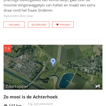
mooiste slingerweggetjes van Aalten en maakt een extra
draai rond het fraaie Sinderen.
Ingezonden door: Jaap
HEELWEG
GELDERLAND
FAVORIET
7.9
Tourtopper
Zo mooi is de Achterhoek
Erg veel platteland
147 km