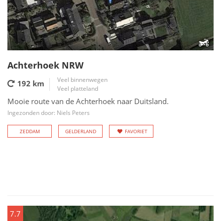
Achterhoek NRW
Veel binnenwegen
192 km
Veel platteland
Mooie route van de Achterhoek naar Duitsland.
Ingezonden door: Niels Peters
ZEDDAM
GELDERLAND
FAVORIET
7.7