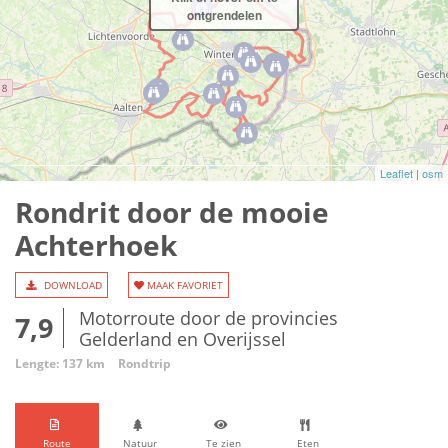
ontgrendelen
Leaflet
|
osm
Rondrit door de mooie
Achterhoek
DOWNLOAD
MAAK FAVORIET
Motorroute door de provincies
7,9
Gelderland en Overijssel
Lengte: 137 km
Rondtrip
Route
Natuur
Te zien
Eten