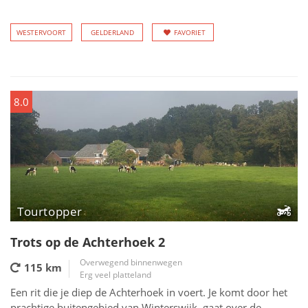
WESTERVOORT
GELDERLAND
FAVORIET
8.0
Tourtopper
Trots op de Achterhoek 2
Overwegend binnenwegen
115 km
Erg veel platteland
Een rit die je diep de Achterhoek in voert. Je komt door het
prachtige buitengebied van Winterswijk, gaat over de