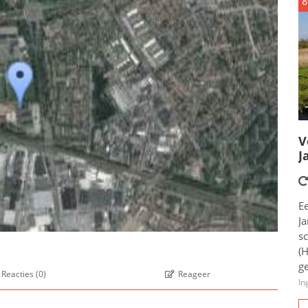
8
V
J
E
Ja
s
(
ge
Reacties
(
0
)
Reageer
In