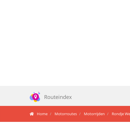
Routeindex
Home
Motorroutes
Motorrijden
Rondje We