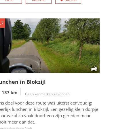
LINDE
DRENTHE
FAVORIET
.7
unchen in Blokzijl
137 km
Geen kenmerken gevonden
ns doel voor deze route was uiterst eenvoudig:
erlijk lunchen in Blokzijl. Een gezellig klein dorpje
aar we al zo vaak doorheen zijn gereden maar
ooit meer dan dat.
gezonden door: Niek