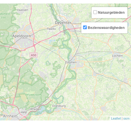
Natuurgebieden
Bezienswaardigheden
Leaflet
|
osm