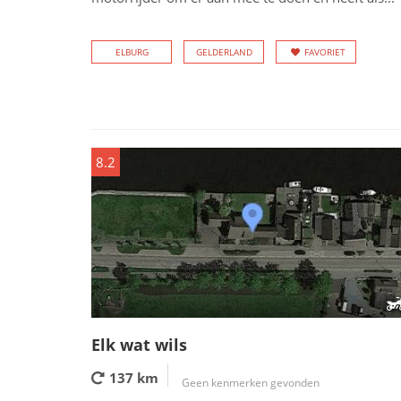
ELBURG
GELDERLAND
FAVORIET
8.2
Elk wat wils
137 km
Geen kenmerken gevonden