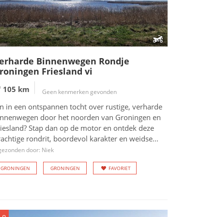
erharde Binnenwegen Rondje
roningen Friesland vi
105 km
Geen kenmerken gevonden
n in een ontspannen tocht over rustige, verharde
innenwegen door het noorden van Groningen en
riesland? Stap dan op de motor en ontdek deze
achtige rondrit, boordevol karakter en weidse...
gezonden door: Niek
GRONINGEN
GRONINGEN
FAVORIET