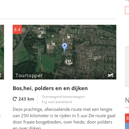
8.4
Tourtopper
Bos,hei, polders en en dijken
Overwegend binnenwegen
N
243 km
Erg veel platteland
Deze prachtige, afwisselende route met een lengte
t
van 250 kilometer is te rijden in 5 uur.De route gaat
8
door fraaie bosgebieden, over heide, door polders
en over dijken.