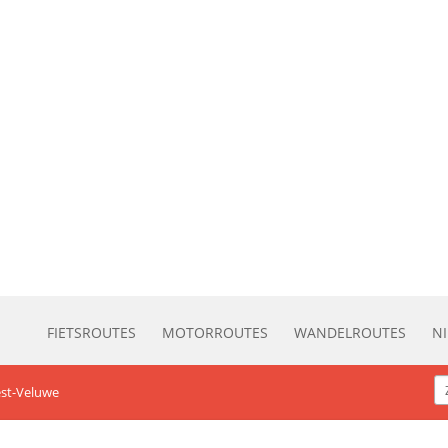
FIETSROUTES
MOTORROUTES
WANDELROUTES
N
st-Veluwe