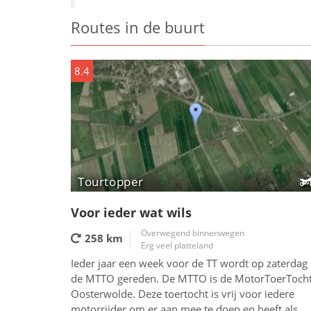
Routes in de buurt
8.4
Tourtopper
Voor ieder wat wils
Overwegend binnenwegen
258 km
Erg veel platteland
Ieder jaar een week voor de TT wordt op zaterdag
de MTTO gereden. De MTTO is de MotorToerToch
Oosterwolde. Deze toertocht is vrij voor iedere
motorrijder om er aan mee te doen en heeft als...