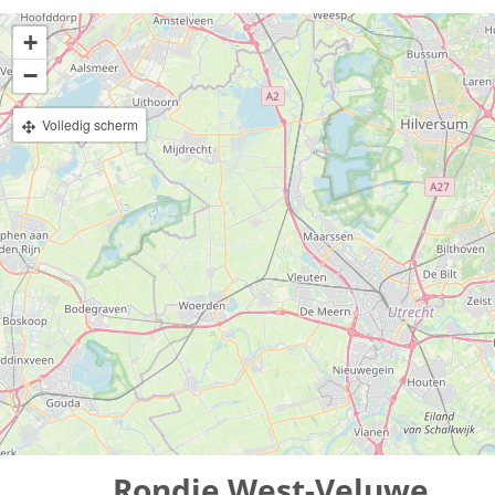
+
−
Volledig scherm
Rondje West-Veluwe