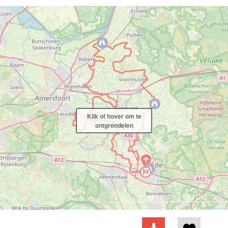
Klik of hover om te
ontgrendelen