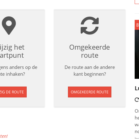
8
jzig het
Omgekeerde
tartpunt
route
rgens anders op de
De route aan de andere
te inhaken?
kant beginnen?
L
ZIG DE ROUTE
OMGEKEERDE ROUTE
O
he
w
n
ten!
In