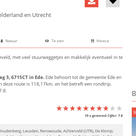
elderland en Utrecht
Natuur
Te zien
Horeca
eld, met veel stuurweggetjes en makkelijk eventueel in te
eg 3, 6715CT in
Ede
.
Ede behoort tot de gemeente Ede en
an deze route is 118,17km. en het betreft een rondtrip.
7.8.
B
★★★★★★★★★★
★★★★★★★★★★
★★★★★★★★★★
9
19
x gestemd Cijfer:
7.8
Woudenberg, Leusden, Renswoude, Achterveld (UTR), De Klomp,