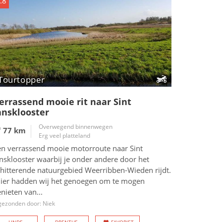
.8
Tourtopper
errassend mooie rit naar Sint
ansklooster
Overwegend binnenwegen
77 km
Erg veel platteland
en verrassend mooie motorroute naar Sint
nsklooster waarbij je onder andere door het
chitterende natuurgebied Weerribben-Wieden rijdt.
Hier hadden wij het genoegen om te mogen
nieten van...
gezonden door: Niek