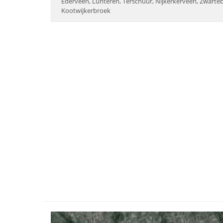
Ederveen, Lunteren, Terschuur, Nijkerkerveen, Zwarteb
Kootwijkerbroek