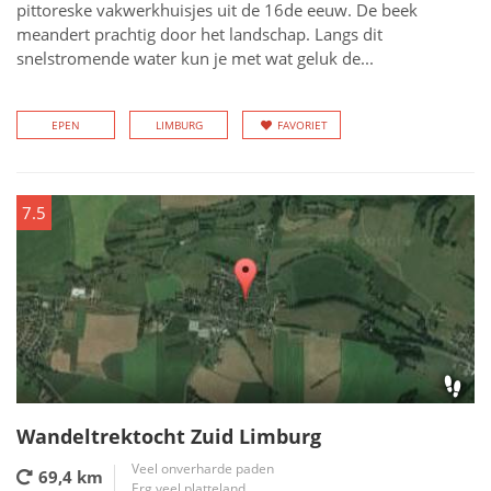
pittoreske vakwerkhuisjes uit de 16de eeuw. De beek
meandert prachtig door het landschap. Langs dit
snelstromende water kun je met wat geluk de...
EPEN
LIMBURG
FAVORIET
7.5
Wandeltrektocht Zuid Limburg
Veel onverharde paden
69,4 km
Erg veel platteland