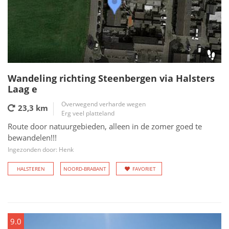
Wandeling richting Steenbergen via Halsters
Laag e
Overwegend verharde wegen
23,3 km
Erg veel platteland
Route door natuurgebieden, alleen in de zomer goed te
bewandelen!!!
Ingezonden door: Henk
HALSTEREN
NOORD-BRABANT
FAVORIET
9.0