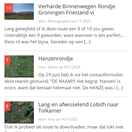
Verharde Binnenwegen Rondje
10
Groningen Friesland vi
door: Meltingspeed op 1-7-2026
Lang getwijfeld of ik deze route een 9 of 10 zou geven.
Uiteindelijk een 9 geworden, want wanneer is iets perfect...
Deze rit was het bijna. Gereden op een [...]
Hanzenrondje
7
door: Nettie op 16-7-2024
Op 29 juni heb ik via het contactformulier
deze reactie gestuurd: "DE NAAM!!! Het begrip 'Hanzen' is
onzin, want dat bestaat helemaal niet. De HANZE was i [...]
Lang en afwisselend Lobith naar
8
Tolkamer
door: dina op 14-9-2023
Ook ik probeer de route te downloaden, maar dat lukt niet.