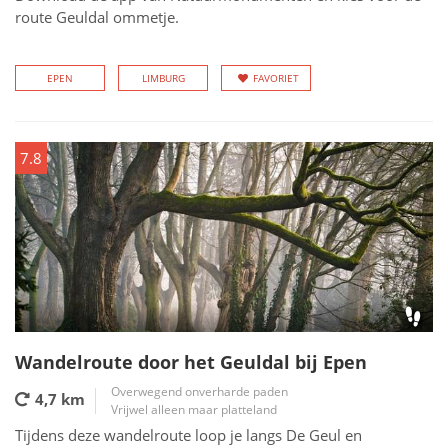
route Geuldal ommetje.
EPEN
LIMBURG
FAVORIET
7.8
Wandelroute door het Geuldal bij Epen
Overwegend onverharde paden
4,7 km
Vrijwel alleen maar platteland
Tijdens deze wandelroute loop je langs De Geul en