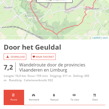
Leaflet
|
osm
Door het Geuldal
DOWNLOAD
MAAK FAVORIET
Wandelroute door de provincies
7,2
Vlaanderen en Limburg
Lengte: 16,0 km
Duur: 159 min
Stijging: 311 m
Daling: 305
m
Rondtrip
Calorieverbruik: 932
Route
Kenmerk
Natuur
Te zien
Eten