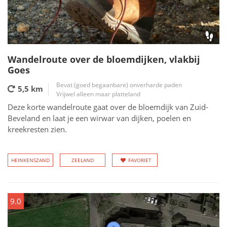
Wandelroute over de bloemdijken, vlakbij
Goes
Bevat (goed begaanbare) onverharde paden
5,5 km
Vrijwel alleen maar platteland
Deze korte wandelroute gaat over de bloemdijk van Zuid-
Beveland en laat je een wirwar van dijken, poelen en
kreekresten zien.
HEINKENSZAND
ZEELAND
FAVORIET
9.0