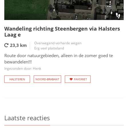
Wandeling richting Steenbergen via Halsters
Laag e
Overwegend verharde wegen
23,3 km
Erg veel platteland
Route door natuurgebieden, alleen in de zomer goed te
bewandelen!!!
Ingezonden door: Henk
HALSTEREN
NOORD-BRABANT
FAVORIET
Laatste reacties