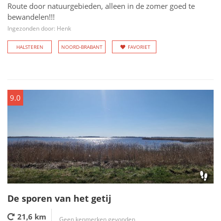
Route door natuurgebieden, alleen in de zomer goed te
bewandelen!!!
Ingezonden door: Henk
HALSTEREN
NOORD-BRABANT
FAVORIET
9.0
De sporen van het getij
21,6 km
Geen kenmerken gevonden