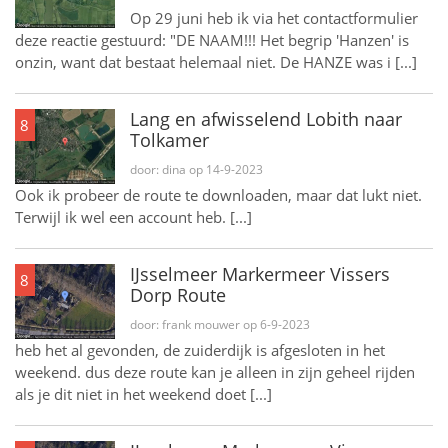
Op 29 juni heb ik via het contactformulier
deze reactie gestuurd: "DE NAAM!!! Het begrip 'Hanzen' is
onzin, want dat bestaat helemaal niet. De HANZE was i [...]
Lang en afwisselend Lobith naar
8
Tolkamer
door: dina op 14-9-2023
Ook ik probeer de route te downloaden, maar dat lukt niet.
Terwijl ik wel een account heb. [...]
IJsselmeer Markermeer Vissers
8
Dorp Route
door: frank mouwer op 6-9-2023
heb het al gevonden, de zuiderdijk is afgesloten in het
weekend. dus deze route kan je alleen in zijn geheel rijden
als je dit niet in het weekend doet [...]