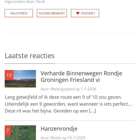
Ingezonden door: Henk
HALSTEREN
NOORD-BRABANT
FAVORIET
Laatste reacties
Verharde Binnenwegen Rondje
10
Groningen Friesland vi
door: Meltingspeed op 1-7-2026
Lang getwijfeld of ik deze route een 9 of 10 zou geven.
Uiteindelijk een 9 geworden, want wanneer is iets perfect...
Deze rit was het bijna. Gereden op een [...]
Hanzenrondje
7
door: Nettie op 16-7-2024