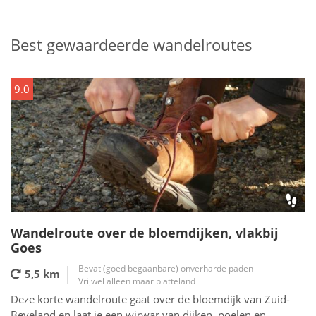
Best gewaardeerde wandelroutes
9.0
Wandelroute over de bloemdijken, vlakbij
Goes
Bevat (goed begaanbare) onverharde paden
5,5 km
Vrijwel alleen maar platteland
Deze korte wandelroute gaat over de bloemdijk van Zuid-
Beveland en laat je een wirwar van dijken, poelen en