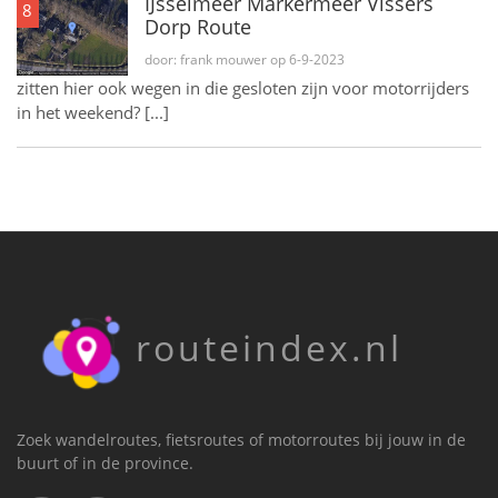
IJsselmeer Markermeer Vissers
8
Dorp Route
door: frank mouwer op 6-9-2023
zitten hier ook wegen in die gesloten zijn voor motorrijders
in het weekend? [...]
routeindex.nl
Zoek wandelroutes, fietsroutes of motorroutes bij jouw in de
buurt of in de province.