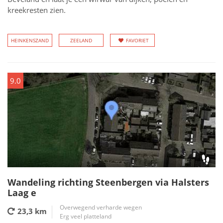
kreekresten zien.
HEINKENSZAND
ZEELAND
FAVORIET
9.0
Wandeling richting Steenbergen via Halsters
Laag e
Overwegend verharde wegen
23,3 km
Erg veel platteland