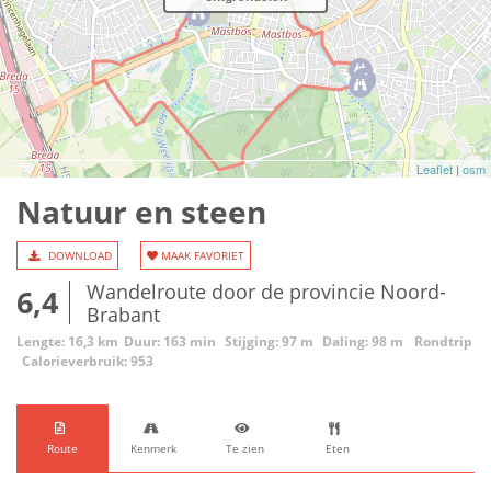
Leaflet
|
osm
Natuur en steen
DOWNLOAD
MAAK FAVORIET
Wandelroute door de provincie Noord-
6,4
Brabant
Lengte: 16,3 km
Duur: 163 min
Stijging: 97 m
Daling: 98 m
Rondtrip
Calorieverbruik: 953
Route
Kenmerk
Te zien
Eten