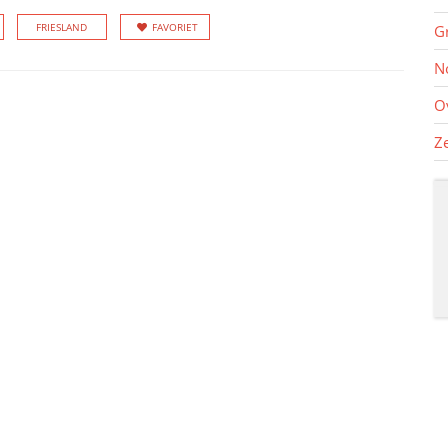
FRIESLAND
FAVORIET
G
N
O
Z