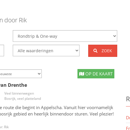
en door
Rik
ZOEK
OP DE KAART
van Drenthe
Veel binnenwegen
R
Bosrijk, veel platteland
e route die begint in Appelscha. Vanuit hier voornamelijk
bosrijk gebied en heerlijk binnendoor sturen. Veel plezier!
D
r: Rik
F