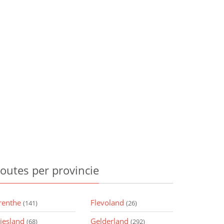
outes
per provincie
renthe
Flevoland
(141)
(26)
riesland
Gelderland
(68)
(292)