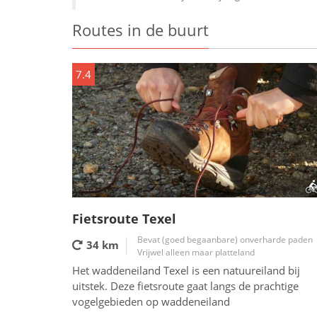
Routes in de buurt
7.4
Fietsroute Texel
Bevat (goed begaanbare) onverharde paden
34 km
Vrijwel alleen maar platteland
Het waddeneiland Texel is een natuureiland bij
uitstek. Deze fietsroute gaat langs de prachtige
vogelgebieden op waddeneiland