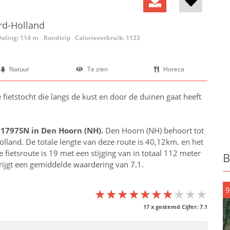
rd-Holland
Daling: 114 m
Rondtrip
Calorieverbruik: 1123
Natuur
Te zien
Horeca
 de fietstocht die langs de kust en door de duinen gaat heeft
 1797SN in
Den Hoorn (NH)
.
Den Hoorn (NH) behoort tot
olland
. De totale lengte van deze route is 40,12km. en het
fietsroute is 19 met een stijging van in totaal 112 meter
B
krijgt een gemiddelde waardering van 7.1.
9
★★★★★★★★★★
★★★★★★★★★★
★★★★★★★★★★
17
x gestemd Cijfer:
7.1