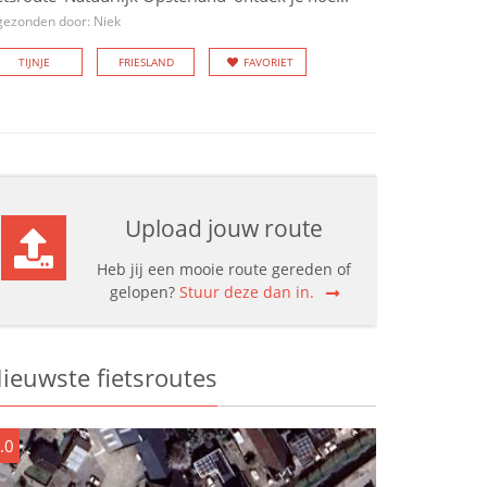
gezonden door: Niek
TIJNJE
FRIESLAND
FAVORIET
Upload jouw route
Heb jij een mooie route gereden of
gelopen?
Stuur deze dan in.
ieuwste fietsroutes
.0