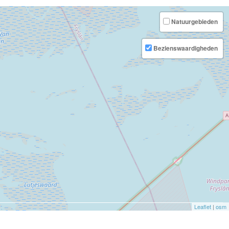
Natuurgebieden
Bezienswaardigheden
Leaflet
|
osm