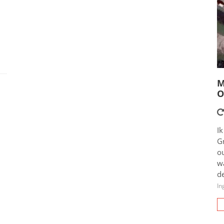
M
O
Ik
G
o
wa
de
In