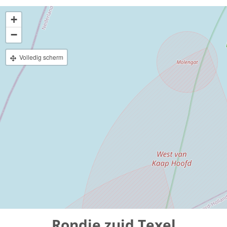
+
−
Volledig scherm
Rondje zuid Texel