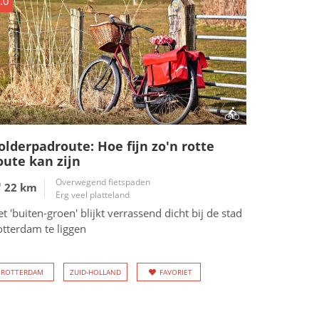
.0
olderpadroute: Hoe fijn zo'n rotte
oute kan zijn
Overwegend fietspaden
22 km
Erg veel platteland
t 'buiten-groen' blijkt verrassend dicht bij de stad
otterdam te liggen
ROTTERDAM
ZUID-HOLLAND
FAVORIET