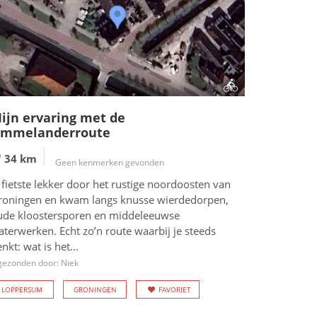
ijn ervaring met de
mmelanderroute
34 km
Geen kenmerken gevonden
 fietste lekker door het rustige noordoosten van
roningen en kwam langs knusse wierdedorpen,
ude kloostersporen en middeleeuwse
terwerken. Echt zo’n route waarbij je steeds
nkt: wat is het...
gezonden door: Niek
LOPPERSUM
GRONINGEN
FAVORIET