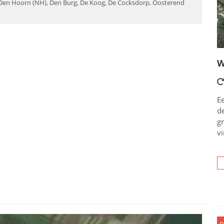
Den Hoorn (NH), Den Burg, De Koog, De Cocksdorp, Oosterend
W
Ee
d
g
vi