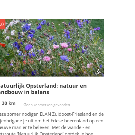
.0
atuurlijk Opsterland: natuur en
andbouw in balans
30 km
Geen kenmerken gevonden
eze zomer nodigen ELAN Zuidoost-Friesland en de
jenbrigade je uit om het Friese boerenland op een
ieuwe manier te beleven. Met de wandel- en
etsroute ‘Natuurlijk Opsterland’ ontdek je hoe...