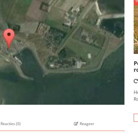
9
P
r
He
R
Reacties
(
0
)
Reageer