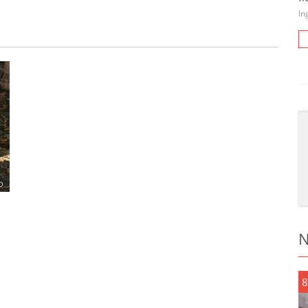
In
N
8