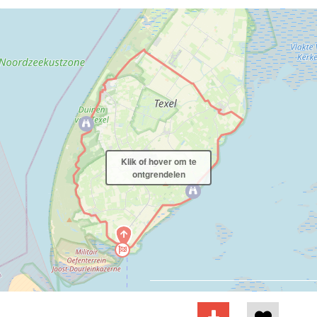
Klik of hover om te
ontgrendelen