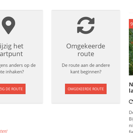
9
jzig het
Omgekeerde
tartpunt
route
rgens anders op de
De route aan de andere
te inhaken?
kant beginnen?
N
ZIG DE ROUTE
OMGEKEERDE ROUTE
l
D
Bi
n
ten!
fi