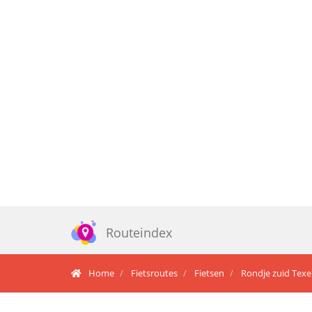
Routeindex
Home
Fietsroutes
Fietsen
Rondje zuid Texe