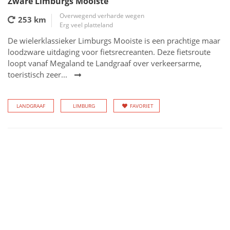
Zware Limburgs Mooiste
Overwegend verharde wegen
253 km
Erg veel platteland
De wielerklassieker Limburgs Mooiste is een prachtige maar
loodzware uitdaging voor fietsrecreanten. Deze fietsroute
loopt vanaf Megaland te Landgraaf over verkeersarme,
toeristisch zeer...
LANDGRAAF
LIMBURG
FAVORIET