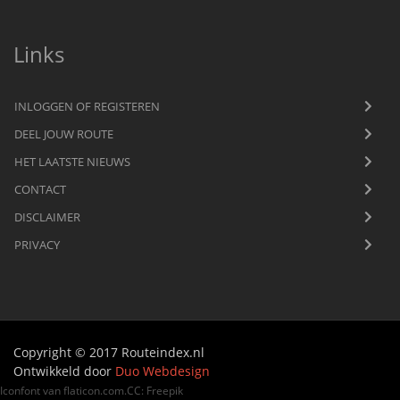
Links
INLOGGEN OF REGISTEREN
DEEL JOUW ROUTE
HET LAATSTE NIEUWS
CONTACT
DISCLAIMER
PRIVACY
Copyright © 2017 Routeindex.nl
Ontwikkeld door
Duo Webdesign
Iconfont van
flaticon.com
.
CC
:
Freepik