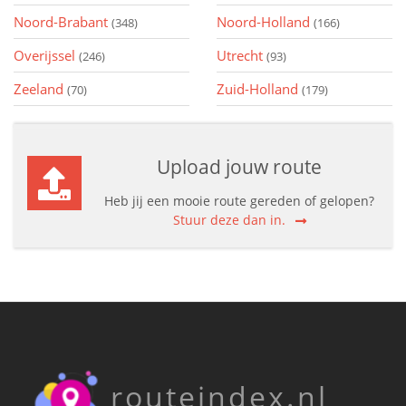
Noord-Brabant
Noord-Holland
(348)
(166)
Overijssel
Utrecht
(246)
(93)
Zeeland
Zuid-Holland
(70)
(179)
Upload jouw route
Heb jij een mooie route gereden of gelopen?
Stuur deze dan in.
routeindex.nl