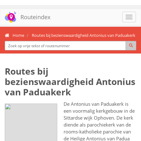
Routeindex
Toggl
navig
Home
Routes bij bezienswaardigheid Antonius van Paduakerk
Routes bij
bezienswaardigheid Antonius
van Paduakerk
De Antonius van Paduakerk is
een voormalig kerkgebouw in de
Sittardse wijk Ophoven. De kerk
diende als parochiekerk van de
rooms-katholieke parochie van
de Heilige Antonius van Padua