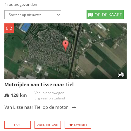
4 routes gevonden
OP DE KAART
6.2
Motrrijden van Lisse naar Tiel
Veel binnenwegen
128 km
Erg veel platteland
Van Lisse naar Tiel op de motor
LISSE
ZUID-HOLLAND
FAVORIET