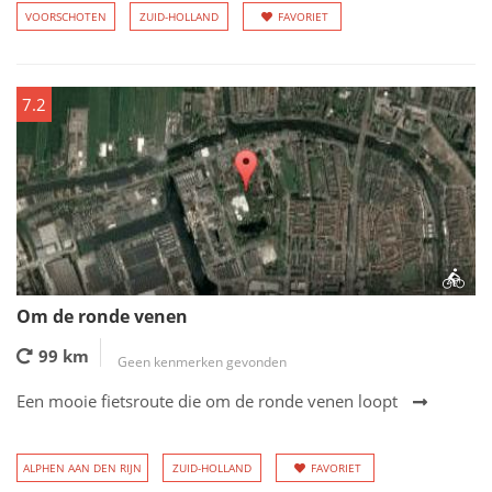
VOORSCHOTEN
ZUID-HOLLAND
FAVORIET
7.2
Om de ronde venen
99 km
Geen kenmerken gevonden
Een mooie fietsroute die om de ronde venen loopt
ALPHEN AAN DEN RIJN
ZUID-HOLLAND
FAVORIET