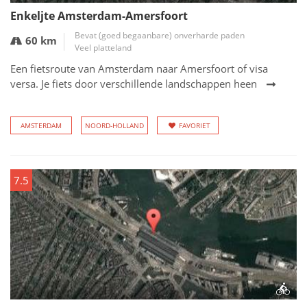
Enkeljte Amsterdam-Amersfoort
Bevat (goed begaanbare) onverharde paden
60 km
Veel platteland
Een fietsroute van Amsterdam naar Amersfoort of visa
versa. Je fiets door verschillende landschappen heen
AMSTERDAM
NOORD-HOLLAND
FAVORIET
7.5