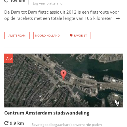
104 km
Erg veel platteland
De Dam tot Dam fietsclassic uit 2012 is een fietsroute voor
op de racefiets met een totale lengte van 105 kilometer
AMSTERDAM
NOORD-HOLLAND
FAVORIET
7.6
Centrum Amsterdam stadswandeling
9,9 km
Bevat (goed begaanbare) onverharde paden