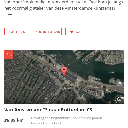
van André Volten die in Amsterdam staan. Ook kom je langs
het voormalig atelier van deze Amsterdamse kunstenaar.
AMSTERDAM
NOORD-HOLLAND
FAVORIET
7.3
Van Amsterdam CS naar Rotterdam CS
Bevat (goed begaanbare) onverharde paden
89 km
Erg veel platteland