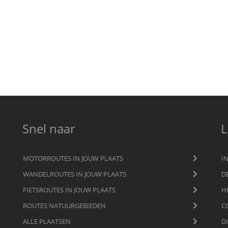
Snel naar
L
MOTORROUTES IN JOUW PLAATS
I
WANDELROUTES IN JOUW PLAATS
D
FIETSROUTES IN JOUW PLAATS
H
ROUTES NATUURGEBIEDEN
C
ALLE PLAATSEN
D