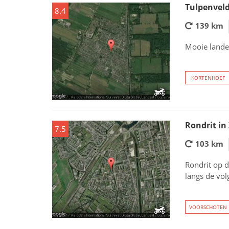
Tulpenvel
8.4
139 km
Mooie landel
KORTENHOEF
Rondrit in
7.5
103 km
Rondrit op 
langs de vol
VOORSCHOTEN