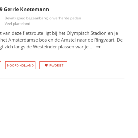
09 Gerrie Knetemann
Bevat (goed begaanbare) onverharde paden
Veel platteland
t van deze fietsroute ligt bij het Olympisch Stadion en je
a het Amsterdamse bos en de Amstel naar de Ringvaart. De
gt zich langs de Westeinder plassen war je...
NOORD-HOLLAND
FAVORIET