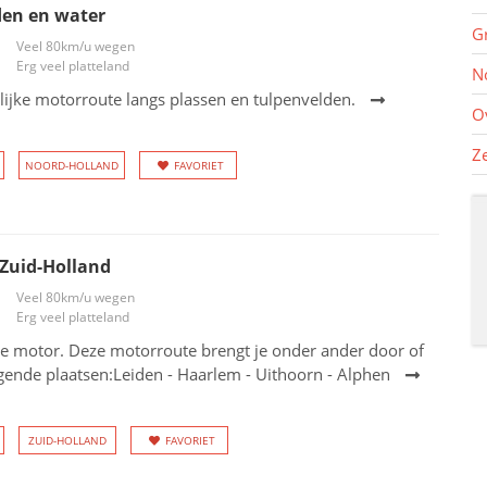
den en water
G
Veel 80km/u wegen
Erg veel platteland
N
ijke motorroute langs plassen en tulpenvelden.
O
Z
NOORD-HOLLAND
FAVORIET
 Zuid-Holland
Veel 80km/u wegen
Erg veel platteland
de motor. Deze motorroute brengt je onder ander door of
gende plaatsen:Leiden - Haarlem - Uithoorn - Alphen
ZUID-HOLLAND
FAVORIET