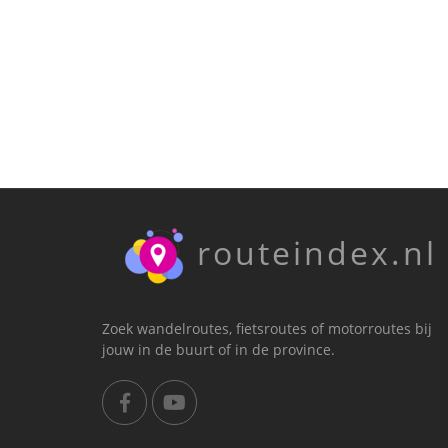
routeindex.nl
Zoek wandelroutes, fietsroutes of motorroutes bij
jouw in de buurt of in de province.