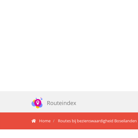
Routeindex
Home
Routes bij bezienswaardigheid Boseilanden