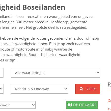
igheid Boseilanden
eilanden is een recreatie- en woongebied van ongeveer
 lang en 300 meter breed in Hoofddorp, gemeente
rlemmermeer. Het grootste deel is recreatiegebied.
 hebben de volgende routes gevonden die in, door óf nabij
e bezienswaardigheid lopen.
Ben je op zoek naar een
tsroute of motorroute in of nabij
waarbij de
ienswaardigheid
Routes bij bezienswaardigheid
s er zijn.
R
ZOEK
D
OP DE KAART
F