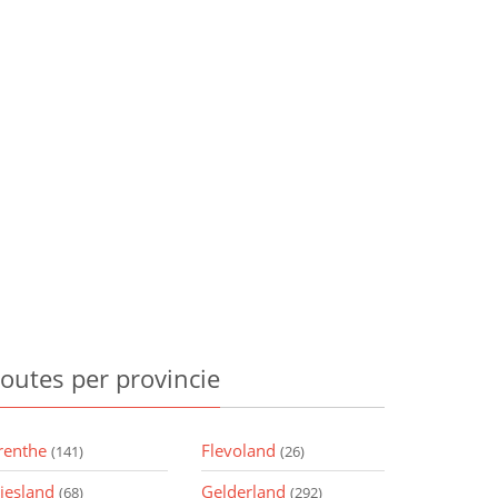
outes
per provincie
renthe
Flevoland
(141)
(26)
riesland
Gelderland
(68)
(292)