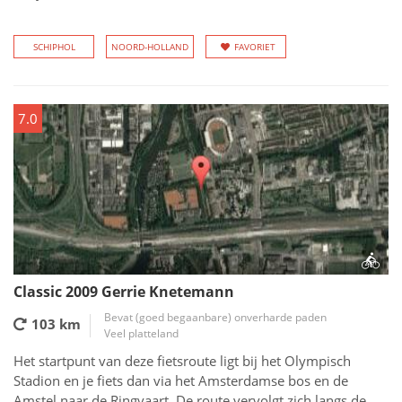
SCHIPHOL
NOORD-HOLLAND
FAVORIET
7.0
Classic 2009 Gerrie Knetemann
Bevat (goed begaanbare) onverharde paden
103 km
Veel platteland
Het startpunt van deze fietsroute ligt bij het Olympisch
Stadion en je fiets dan via het Amsterdamse bos en de
Amstel naar de Ringvaart. De route vervolgt zich langs de