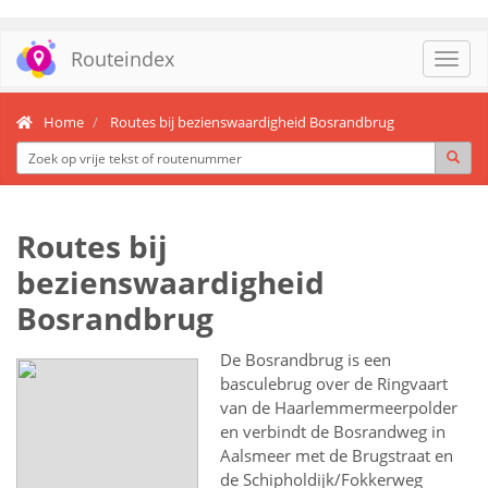
Routeindex
Toggl
navig
Home
Routes bij bezienswaardigheid Bosrandbrug
Routes bij
bezienswaardigheid
Bosrandbrug
De Bosrandbrug is een
basculebrug over de Ringvaart
van de Haarlemmermeerpolder
en verbindt de Bosrandweg in
Aalsmeer met de Brugstraat en
de Schipholdijk/Fokkerweg