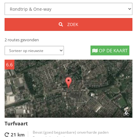
ZOEK
2 routes gevonden
OP DE KAART
6.6
Turfvaart
Bevat (goed begaanbare) onverharde paden
21 km