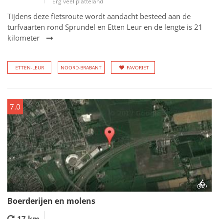
Erg veel platteland
Tijdens deze fietsroute wordt aandacht besteed aan de
turfvaarten rond Sprundel en Etten Leur en de lengte is 21
kilometer
ETTEN-LEUR
NOORD-BRABANT
FAVORIET
7.0
Boerderijen en molens
17 km