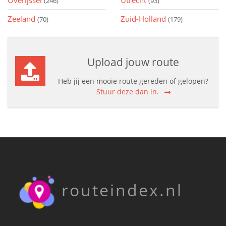
Overijssel
Utrecht
(246)
(93)
Zeeland
Zuid-Holland
(70)
(179)
Upload jouw route
Heb jij een mooie route gereden of gelopen?
Stuur deze dan in.
routeindex.nl