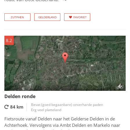
ZUTPHEN
GELDERLAND
FAVORIET
8.2
Delden ronde
Bevat (goed begaanbare) onverharde paden
84 km
Erg veel platteland
Fietsroute vanaf Delden naar het Gelderse Delden in de
Achterhoek. Vervolgens via Ambt Delden en Markelo naar