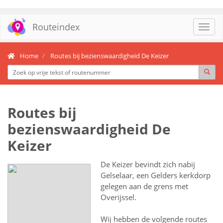
Routeindex
Toggl
navig
Home
Routes bij bezienswaardigheid De Keizer
Routes bij
bezienswaardigheid De
Keizer
De Keizer bevindt zich nabij
Gelselaar, een Gelders kerkdorp
gelegen aan de grens met
Overijssel.
Wij hebben de volgende routes