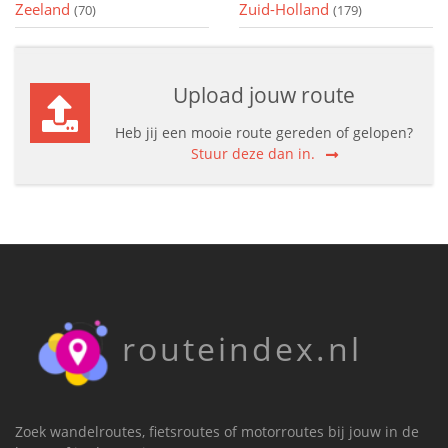
Zeeland
Zuid-Holland
(70)
(179)
Upload jouw route
Heb jij een mooie route gereden of gelopen?
Stuur deze dan in.
routeindex.nl
Zoek wandelroutes, fietsroutes of motorroutes bij jouw in de