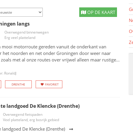
G
OP DE KAART
N
ningen langs
O
Overwegend binnenwegen
Erg veel platteland
Z
 mooi motorroute gereden vanuit de onderkant van
r het noorden en net onder Groningen door weer naar
zoals met al onze routes over vrijwel alleen maar rustige...
r: RonaldJ
DRENTHE
FAVORIET
te landgoed De Klencke (Drenthe)
Overwegend fietspaden
Veel platteland, erg bosrijk gebied
 landgoed De Klencke (Drenthe)