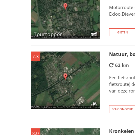
Motorroute 
Exloo,Dieve
GIETEN
Tourtopper
Natuur, bo
7.3
62 km
Een fietsrou
fietsroute) 
van deze ron
SCHOONOORD
Kronkelen
8.0