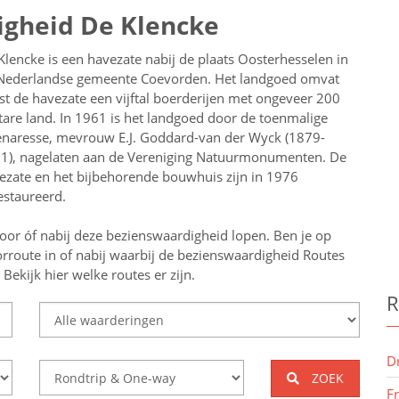
igheid De Klencke
Klencke is een havezate nabij de plaats Oosterhesselen in
Nederlandse gemeente Coevorden. Het landgoed omvat
st de havezate een vijftal boerderijen met ongeveer 200
tare land. In 1961 is het landgoed door de toenmalige
enaresse, mevrouw E.J. Goddard-van der Wyck (1879-
1), nagelaten aan de Vereniging Natuurmonumenten. De
ezate en het bijbehorende bouwhuis zijn in 1976
estaureerd.
oor óf nabij deze bezienswaardigheid lopen.
Ben je op
rroute in of nabij
waarbij de bezienswaardigheid
Routes
ekijk hier welke routes er zijn.
R
D
ZOEK
F