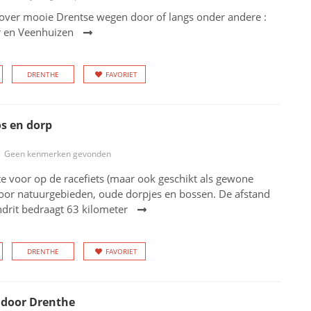
over mooie Drentse wegen door of langs onder andere :
r en Veenhuizen
DRENTHE
FAVORIET
s en dorp
Geen kenmerken gevonden
te voor op de racefiets (maar ook geschikt als gewone
door natuurgebieden, oude dorpjes en bossen. De afstand
drit bedraagt 63 kilometer
DRENTHE
FAVORIET
 door Drenthe