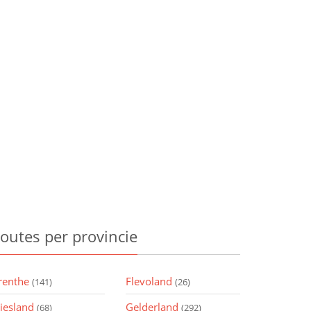
outes
per provincie
renthe
Flevoland
(141)
(26)
riesland
Gelderland
(68)
(292)