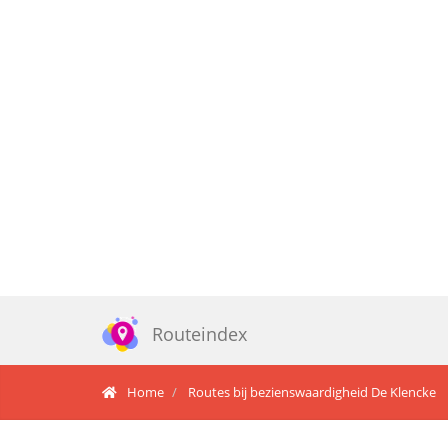
Routeindex
Home
Routes bij bezienswaardigheid De Klencke