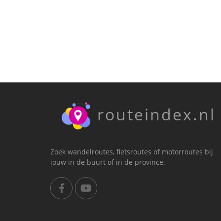
routeindex.nl
Zoek wandelroutes, fietsroutes of motorroutes bij
jouw in de buurt of in de province.