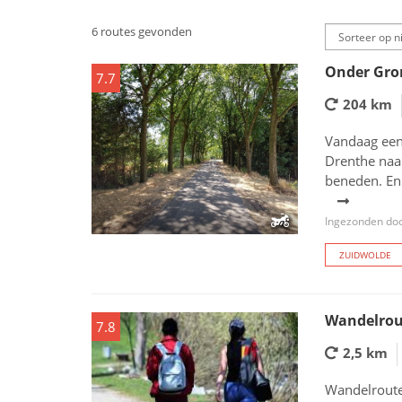
6 routes gevonden
Onder Gro
7.7
204 km
Vandaag een
Drenthe naa
beneden. En 
Ingezonden doo
ZUIDWOLDE
Wandelrou
7.8
2,5 km
Wandelroute