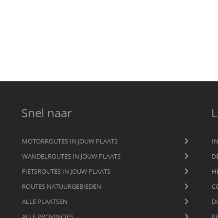
Snel naar
L
MOTORROUTES IN JOUW PLAATS
I
WANDELROUTES IN JOUW PLAATS
D
FIETSROUTES IN JOUW PLAATS
H
ROUTES NATUURGEBIEDEN
C
ALLE PLAATSEN
D
ALLE PROVINCIES
P