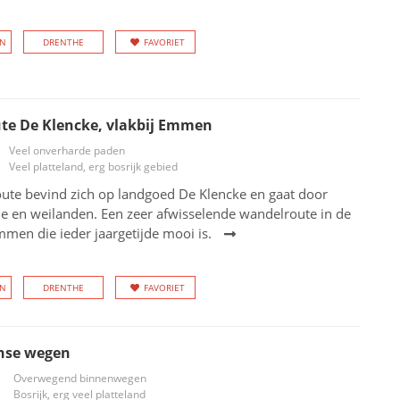
EN
DRENTHE
FAVORIET
te De Klencke, vlakbij Emmen
Veel onverharde paden
Veel platteland, erg bosrijk gebied
ute bevind zich op landgoed De Klencke en gaat door
e en weilanden. Een zeer afwisselende wandelroute in de
men die ieder jaargetijde mooi is.
EN
DRENTHE
FAVORIET
nse wegen
Overwegend binnenwegen
Bosrijk, erg veel platteland