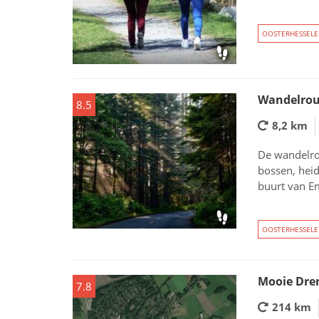
OOSTERHESSEL
Wandelrou
8.5
8,2 km
De wandelro
bossen, heid
buurt van Em
OOSTERHESSEL
Mooie Dre
7.8
214 km