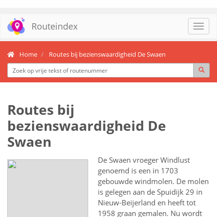
Routeindex
Toggl
navig
Home
Routes bij bezienswaardigheid De Swaen
Routes bij
bezienswaardigheid De
Swaen
De Swaen vroeger Windlust
genoemd is een in 1703
gebouwde windmolen. De molen
is gelegen aan de Spuidijk 29 in
Nieuw-Beijerland en heeft tot
1958 graan gemalen. Nu wordt