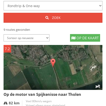
ZOEK
9 routes gevonden
OP DE KAART
7.2
Op de motor van Spijkenisse naar Tholen
Veel 80km/u wegen
82 km
Vrijwel alleen maar platteland