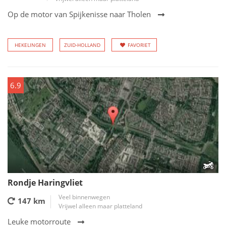
Op de motor van Spijkenisse naar Tholen
HEKELINGEN
ZUID-HOLLAND
FAVORIET
6.9
Rondje Haringvliet
Veel binnenwegen
147 km
Vrijwel alleen maar platteland
Leuke motorroute