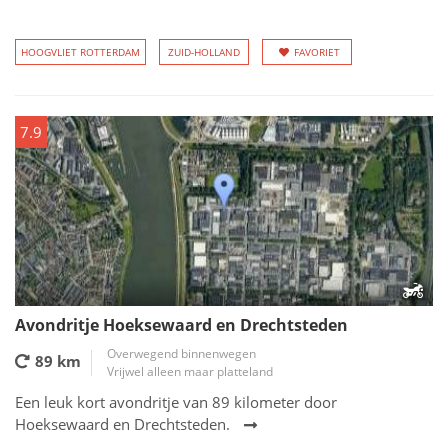
HOOGVLIET ROTTERDAM
ZUID-HOLLAND
FAVORIET
7.9
Avondritje Hoeksewaard en Drechtsteden
Overwegend binnenwegen
89 km
Vrijwel alleen maar platteland
Een leuk kort avondritje van 89 kilometer door
Hoeksewaard en Drechtsteden.