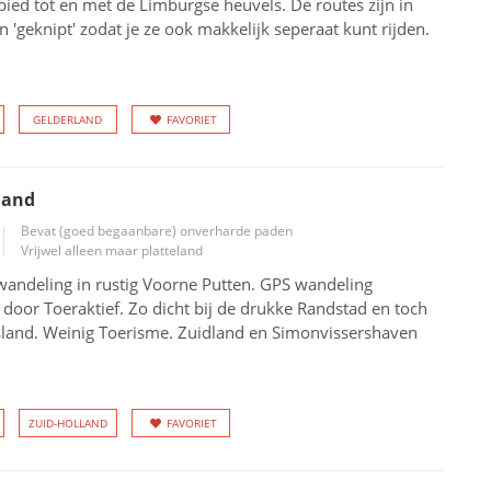
bied tot en met de Limburgse heuvels. De routes zijn in
n 'geknipt' zodat je ze ook makkelijk seperaat kunt rijden.
GELDERLAND
FAVORIET
land
Bevat (goed begaanbare) onverharde paden
Vrijwel alleen maar platteland
andeling in rustig Voorne Putten. GPS wandeling
oor Toeraktief. Zo dicht bij de drukke Randstad en toch
land. Weinig Toerisme. Zuidland en Simonvissershaven
ZUID-HOLLAND
FAVORIET