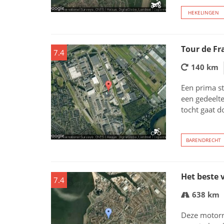
HEKELINGEN
Tour de Fr
7.4
140 km
Een prima st
een gedeelte
tocht gaat d
BARENDRECHT
Het beste 
7.4
638 km
Deze motorr