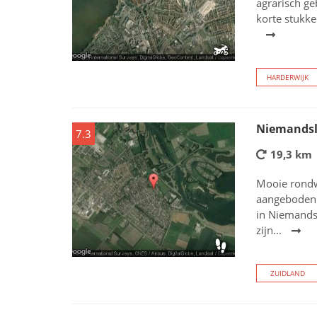
agrarisch ge
korte stukke
HARDERWIJK
Niemands
7.3
19,3 km
Mooie rondw
aangeboden d
in Niemands
zijn...
ZUIDLAND