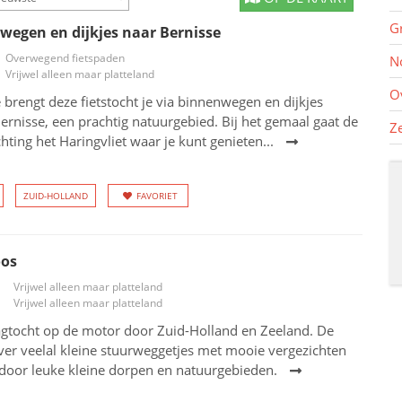
G
wegen en dijkjes naar Bernisse
Overwegend fietspaden
N
Vrijwel alleen maar platteland
O
e brengt deze fietstocht je via binnenwegen en dijkjes
Bernisse, een prachtig natuurgebied. Bij het gemaal gaat de
Z
chting het Haringvliet waar je kunt genieten...
ZUID-HOLLAND
FAVORIET
oos
Vrijwel alleen maar platteland
Vrijwel alleen maar platteland
agtocht op de motor door Zuid-Holland en Zeeland. De
ver veelal kleine stuurweggetjes met mooie vergezichten
 door leuke kleine dorpen en natuurgebieden.