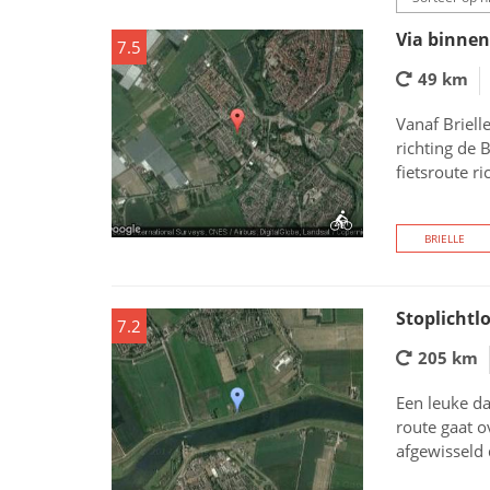
Via binnen
7.5
49 km
Vanaf Briell
richting de 
fietsroute ri
BRIELLE
Stoplichtl
7.2
205 km
Een leuke d
route gaat o
afgewisseld