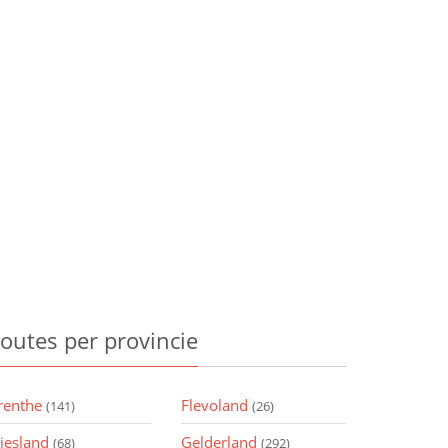
outes
per provincie
renthe
Flevoland
(141)
(26)
riesland
Gelderland
(68)
(292)