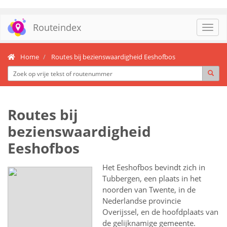
Routeindex
Toggl
navig
Home
Routes bij bezienswaardigheid Eeshofbos
Routes bij
bezienswaardigheid
Eeshofbos
Het Eeshofbos bevindt zich in
Tubbergen, een plaats in het
noorden van Twente, in de
Nederlandse provincie
Overijssel, en de hoofdplaats van
de gelijknamige gemeente.