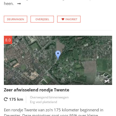
heen.
DEURNINGEN
OVERIJSSEL
FAVORIET
8.0
Zeer afwisselend rondje Twente
Overwegend binnenwegen
175 km
Erg veel platteland
Een rondje Twente van zo'n 175 kilometer beginnend in
Deventer. Deze motortoer gaat voor 95% over kleine,