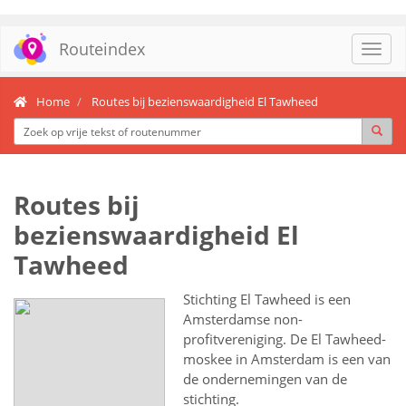
Routeindex
Toggl
navig
Home
Routes bij bezienswaardigheid El Tawheed
Routes bij
bezienswaardigheid El
Tawheed
Stichting El Tawheed is een
Amsterdamse non-
profitvereniging. De El Tawheed-
moskee in Amsterdam is een van
de ondernemingen van de
stichting.