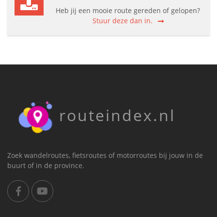
Heb jij een mooie route gereden of gelopen?
Stuur deze dan in.
routeindex.nl
Zoek wandelroutes, fietsroutes of motorroutes bij jouw in de
buurt of in de province.