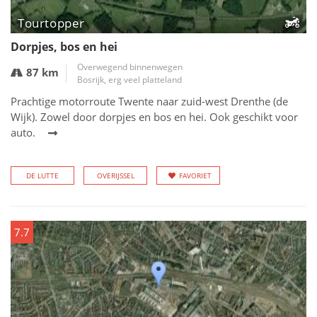
Tourtopper
Dorpjes, bos en hei
Overwegend binnenwegen
87 km
Bosrijk, erg veel platteland
Prachtige motorroute Twente naar zuid-west Drenthe (de
Wijk). Zowel door dorpjes en bos en hei. Ook geschikt voor
auto.
DE LUTTE
OVERIJSSEL
FAVORIET
7.7