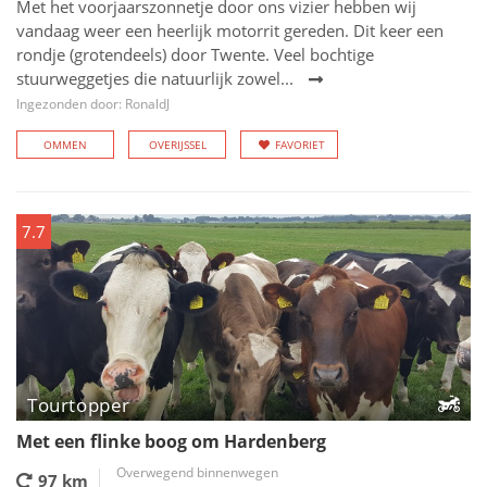
Met het voorjaarszonnetje door ons vizier hebben wij
vandaag weer een heerlijk motorrit gereden. Dit keer een
rondje (grotendeels) door Twente. Veel bochtige
stuurweggetjes die natuurlijk zowel...
Ingezonden door: RonaldJ
OMMEN
OVERIJSSEL
FAVORIET
7.7
Tourtopper
Met een flinke boog om Hardenberg
Overwegend binnenwegen
97 km