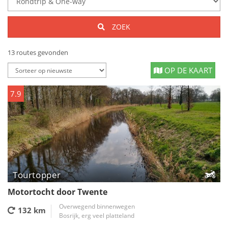
ZOEK
13 routes gevonden
OP DE KAART
7.9
Tourtopper
Motortocht door Twente
Overwegend binnenwegen
132 km
Bosrijk, erg veel platteland