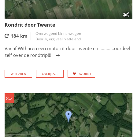
Rondrit door Twente
Overwegend binnenwegen
184 km
Bosrijk, erg veel platteland
Vanaf Witharen een motorrit door twente en ............oordeel
zelf over de rondtrip!!!
WITHAREN
OVERIJSSEL
FAVORIET
8.2