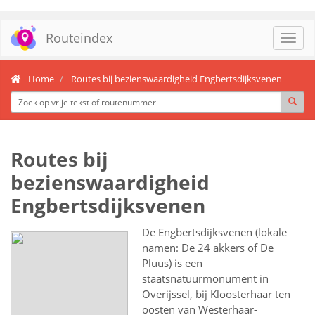
Routeindex
Toggl
navig
Home
Routes bij bezienswaardigheid Engbertsdijksvenen
Routes bij
bezienswaardigheid
Engbertsdijksvenen
De Engbertsdijksvenen (lokale
namen: De 24 akkers of De
Pluus) is een
staatsnatuurmonument in
Overijssel, bij Kloosterhaar ten
oosten van Westerhaar-