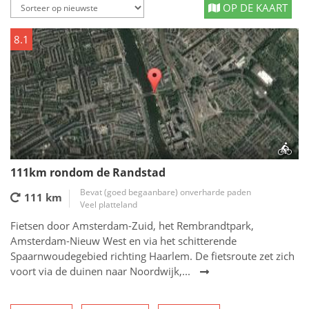
OP DE KAART
8.1
111km rondom de Randstad
Bevat (goed begaanbare) onverharde paden
111 km
Veel platteland
Fietsen door Amsterdam-Zuid, het Rembrandtpark,
Amsterdam-Nieuw West en via het schitterende
Spaarnwoudegebied richting Haarlem. De fietsroute zet zich
voort via de duinen naar Noordwijk,...