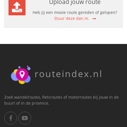
Upload jouw route
Heb jij een mooie route gereden of gelopen?
Stuur deze dan in.
routeindex.nl
Zoek wandelroutes, fietsroutes of motorroutes bij jouw in de
buurt of in de province.