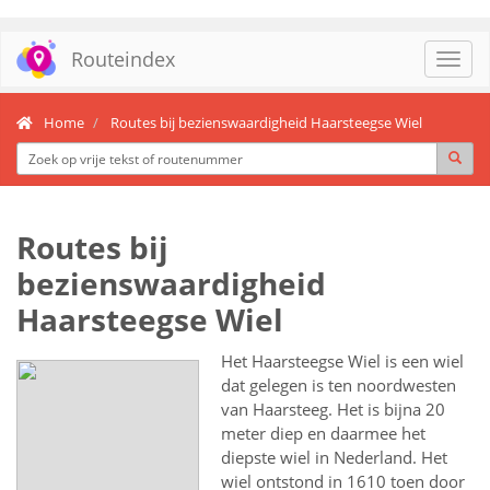
Routeindex
Toggl
navig
Home
Routes bij bezienswaardigheid Haarsteegse Wiel
Routes bij
bezienswaardigheid
Haarsteegse Wiel
Het Haarsteegse Wiel is een wiel
dat gelegen is ten noordwesten
van Haarsteeg. Het is bijna 20
meter diep en daarmee het
diepste wiel in Nederland. Het
wiel ontstond in 1610 toen door