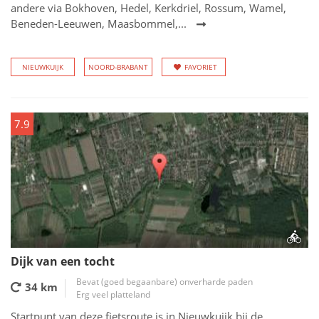
andere via Bokhoven, Hedel, Kerkdriel, Rossum, Wamel,
Beneden-Leeuwen, Maasbommel,...
NIEUWKUIJK
NOORD-BRABANT
FAVORIET
7.9
Dijk van een tocht
Bevat (goed begaanbare) onverharde paden
34 km
Erg veel platteland
Startpunt van deze fietsroute is in Nieuwkuijk bij de