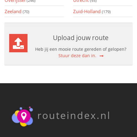
Overijssel
Utrecht
(246)
(93)
Zeeland
Zuid-Holland
(70)
(179)
Upload jouw route
Heb jij een mooie route gereden of gelopen?
Stuur deze dan in.
routeindex.nl