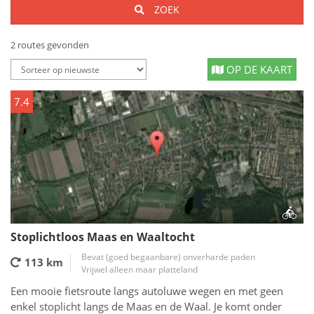
ZOEK
2 routes gevonden
OP DE KAART
7.4
Stoplichtloos Maas en Waaltocht
Bevat (goed begaanbare) onverharde paden
113 km
Vrijwel alleen maar platteland
Een mooie fietsroute langs autoluwe wegen en met geen
enkel stoplicht langs de Maas en de Waal. Je komt onder