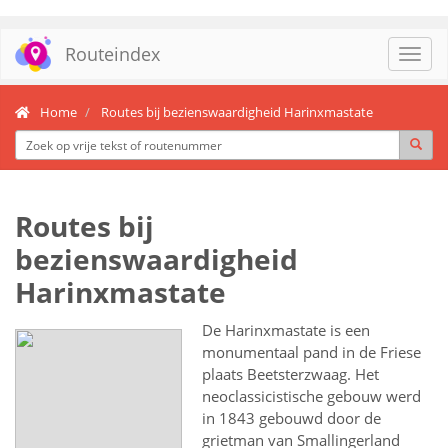
Routeindex
Toggl
navig
Home
Routes bij bezienswaardigheid Harinxmastate
Routes bij
bezienswaardigheid
Harinxmastate
De Harinxmastate is een
monumentaal pand in de Friese
plaats Beetsterzwaag. Het
neoclassicistische gebouw werd
in 1843 gebouwd door de
grietman van Smallingerland