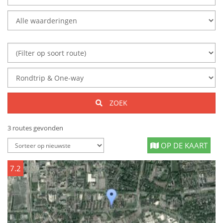
ZOEK
3 routes gevonden
OP DE KAART
7.2