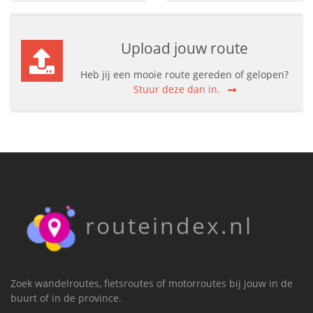
Upload jouw route
Heb jij een mooie route gereden of gelopen?
Stuur deze dan in.
routeindex.nl
Zoek wandelroutes, fietsroutes of motorroutes bij jouw in de
buurt of in de province.